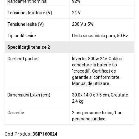
Randament nominal
92%
Tensiune de intrare (V)
24 V
Tensiune ieșire (V)
230 V ± 5%
Tip undă ieșire
Unda sinusoidala pura, 50 Hz
Specificaţii tehnice 2
Continut pachet
Invertor 800w 24v. Cabluri
conectare la baterie tip
"crocodil". Certificat de
garantie si conformitate.
Manual de utilizare.
Dimensiuni Lxlxh (cm)
30.0x 14.0 x 7.5 cm, Greutate
2,4 kg
Garantie
2 ani persoane fizice, 1 an
persoane juridice
Cod Produs:
3SIP160024