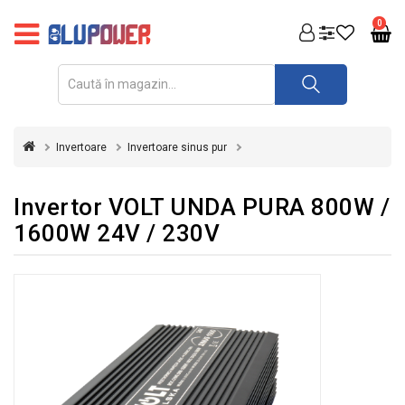
PRODUSE
0
FOTOVOLTAICE
ACUMULATORI
ȘI
Invertoare
Invertoare sinus pur
REDRESOARE
AUTOMATIZARI
Invertor VOLT UNDA PURA 800W /
1600W 24V / 230V
INVERTOARE
UPS
&
STABILIZATOARE
DE
TENSIUNE
CASA
SI