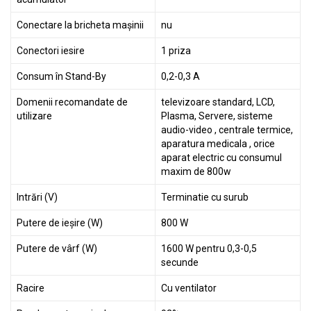
Conectare la bricheta mașinii
nu
Conectori iesire
1 priza
Consum în Stand-By
0,2-0,3 A
Domenii recomandate de
televizoare standard, LCD,
utilizare
Plasma, Servere, sisteme
audio-video , centrale termice,
aparatura medicala , orice
aparat electric cu consumul
maxim de 800w
Intrări (V)
Terminatie cu surub
Putere de ieșire (W)
800 W
Putere de vârf (W)
1600 W pentru 0,3-0,5
secunde
Racire
Cu ventilator