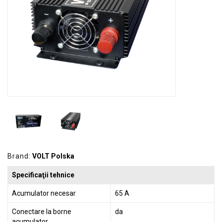
GRADINA
SCULE
SI
ECHIPAMENTE
ELECTRICE
ECHIPAMENTE
DE
PROTECȚIE
KITURI
FOTOVOLTAICE
Brand:
VOLT Polska
Specificaţii tehnice
Acumulator necesar
65 A
Conectare la borne
da
acumulator