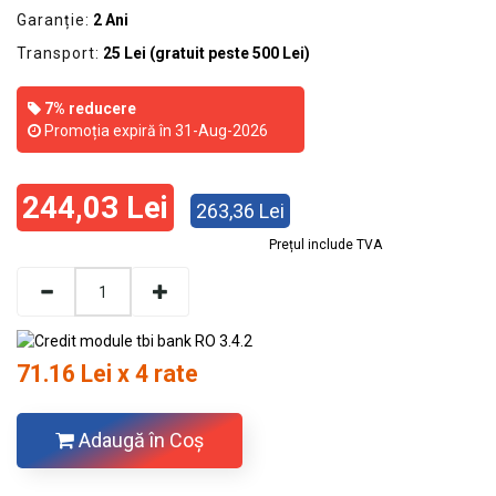
Garanție:
2 Ani
Transport:
25 Lei (gratuit peste 500 Lei)
7% reducere
Promoția expiră în 31-Aug-2026
244,03 Lei
263,36 Lei
Prețul include TVA
71.16 Lei x 4 rate
Adaugă în Coş