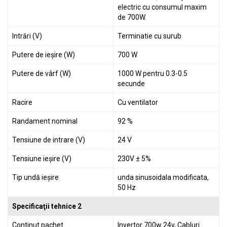
electric cu consumul maxim
de 700W.
Intrări (V)
Terminatie cu surub
Putere de ieșire (W)
700 W
Putere de vârf (W)
1000 W pentru 0.3-0.5
secunde
Racire
Cu ventilator
Randament nominal
92 %
Tensiune de intrare (V)
24 V
Tensiune ieșire (V)
230V ± 5%
Tip undă ieșire
unda sinusoidala modificata,
50 Hz
Specificaţii tehnice 2
Continut pachet
Invertor 700w 24v, Cabluri