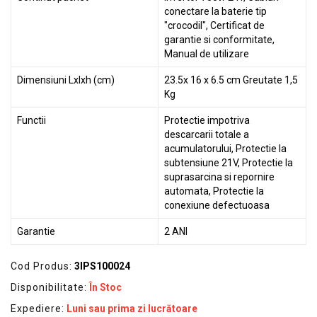
conectare la baterie tip
"crocodil", Certificat de
garantie si conformitate,
Manual de utilizare
Dimensiuni Lxlxh (cm)
23.5x 16 x 6.5 cm Greutate 1,5
Kg
Functii
Protectie impotriva
descarcarii totale a
acumulatorului, Protectie la
subtensiune 21V, Protectie la
suprasarcina si repornire
automata, Protectie la
conexiune defectuoasa
Garantie
2 ANI
Cod Produs:
3IPS100024
Disponibilitate:
În Stoc
Expediere:
Luni sau prima zi lucrătoare