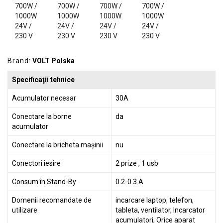
GRADINA
SCULE
SI
ECHIPAMENTE
Brand:
VOLT Polska
ELECTRICE
Specificaţii tehnice
ECHIPAMENTE
DE
Acumulator necesar
30A
PROTECȚIE
Conectare la borne
da
KITURI
acumulator
FOTOVOLTAICE
Conectare la bricheta mașinii
nu
Conectori iesire
2 prize , 1 usb
Consum în Stand-By
0.2-0.3 A
Domenii recomandate de
incarcare laptop, telefon,
utilizare
tableta, ventilator, Incarcator
acumulatori, Orice aparat