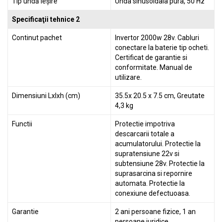
Tip undă ieșire
Unda sinusoidala pura, 50 Hz
Specificaţii tehnice 2
Continut pachet
Invertor 2000w 28v. Cabluri
conectare la baterie tip ocheti.
Certificat de garantie si
conformitate. Manual de
utilizare.
Dimensiuni Lxlxh (cm)
35.5x 20.5 x 7.5 cm, Greutate
4,3 kg
Functii
Protectie impotriva
descarcarii totale a
acumulatorului. Protectie la
supratensiune 22v si
subtensiune 28v. Protectie la
suprasarcina si repornire
automata. Protectie la
conexiune defectuoasa.
Garantie
2 ani persoane fizice, 1 an
persoane juridice