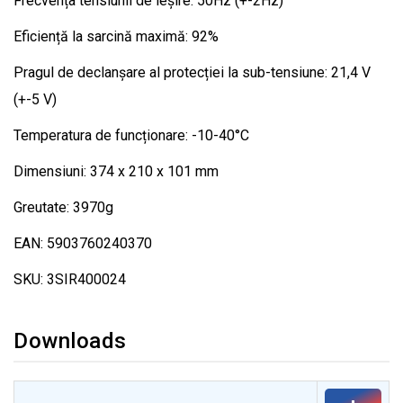
Frecvența tensiunii de ieșire: 50Hz (+-2Hz)
Eficiență la sarcină maximă: 92%
Pragul de declanșare al protecției la sub-tensiune: 21,4 V
(+-5 V)
Temperatura de funcționare: -10-40°C
Dimensiuni: 374 x 210 x 101 mm
Greutate: 3970g
EAN: 5903760240370
SKU: 3SIR400024
Downloads