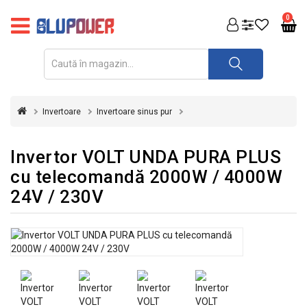
PRODUSE
0
FOTOVOLTAICE
ACUMULATORI
ȘI
Invertoare
Invertoare sinus pur
REDRESOARE
AUTOMATIZARI
Invertor VOLT UNDA PURA PLUS
cu telecomandă 2000W / 4000W
INVERTOARE
24V / 230V
UPS
&
STABILIZATOARE
DE
TENSIUNE
CASA
SI