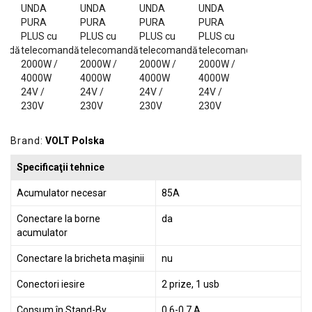
GRADINA
SCULE
SI
ECHIPAMENTE
ELECTRICE
ECHIPAMENTE
DE
Brand:
VOLT Polska
PROTECȚIE
Specificaţii tehnice
KITURI
FOTOVOLTAICE
Acumulator necesar
85A
Conectare la borne
da
acumulator
Conectare la bricheta mașinii
nu
Conectori iesire
2 prize, 1 usb
Consum în Stand-By
0,6-0,7 A