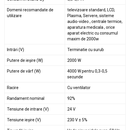
Domenii recomandate de
televizoare standard, LCD,
utilizare
Plasma, Servere, sisteme
audio-video , centrale termice,
aparatura medicala , orice
aparat electric cu consumul
maxim de 2000w
Intrări (V)
Terminatie cu surub
Putere de ieșire (W)
2000 W
Putere de vârf (W)
4000 W pentru 0,3-0,5
secunde
Racire
Cu ventilator
Randament nominal
92%
Tensiune de intrare (V)
24 V
Tensiune ieșire (V)
230 V ± 5%