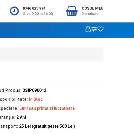
0746 025 994
COŞUL MEU
Orar: 9:00 la 16:00
0
produse
od Produs:
3SIP090012
sponibilitate:
În Stoc
xpediere:
Luni sau prima zi lucrătoare
aranție:
2 Ani
ransport:
25 Lei (gratuit peste 500 Lei)