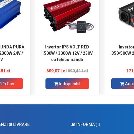
T UNDA PURA
Invertor IPS VOLT RED
Inverto
2000W 24V /
1500W / 3000W 12V / 230V
350/500W 2
0V
cu telecomandă
48 Lei
609,07 Lei
690,41 Lei
171
 în Coş
Indisponibil
Adau
ZI ŞI LIVRARE
INFORMAŢII