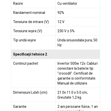
Racire
Cu ventilator
Randament nominal
92%
Tensiune de intrare (V)
12 V
Tensiune ieșire (V)
230 V ± 5%
Tip undă ieșire
Unda sinusoidala pura, 50
Hz
Specificaţii tehnice 2
Continut pachet
Invertor 500w 12v. Cabluri
conectare la baterie tip
"crocodil". Certificat de
garantie si conformitate.
Manual de utilizare.
Dimensiuni Lxlxh (cm)
21.0x 11.0 x 5.0 cm,
Greutate 1,2 kg
Garantie
2 ani persoane fizice, 1 an