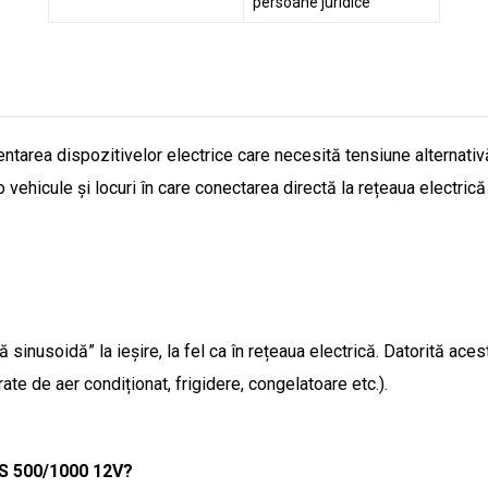
persoane juridice
tarea dispozitivelor electrice care necesită tensiune alternativă 
 vehicule și locuri în care conectarea directă la rețeaua electric
inusoidă” la ieșire, la fel ca în rețeaua electrică. Datorită aces
ate de aer condiționat, frigidere, congelatoare etc.).
US 500/1000 12V?