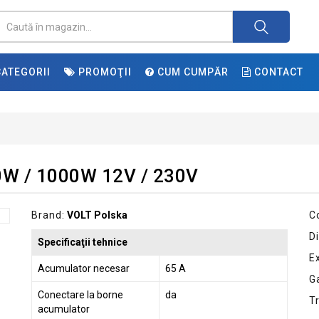
ATEGORII
PROMOŢII
CUM CUMPĂR
CONTACT
0W / 1000W 12V / 230V
Brand:
VOLT Polska
C
Di
Specificaţii tehnice
E
Acumulator necesar
65 A
G
Conectare la borne
da
T
acumulator