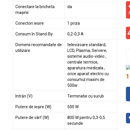
Conectare la bricheta
da
mașinii
Conectori iesire
1 priza
Consum în Stand-By
0,2-0,3 A
Domenii recomandate de
televizoare standard,
utilizare
LCD, Plasma, Servere,
sisteme audio-video ,
centrale termice,
aparatura medicala ,
orice aparat electric cu
1
consumul maxim de
500w
Intrări (V)
Terminatie cu surub
Putere de ieșire (W)
500 W
Putere de vârf (W)
800 W pentru 0,3-0,5
secunde