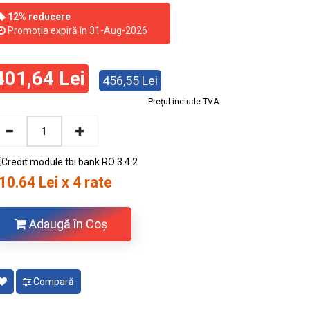
12% reducere
Promoția expiră în 31-Aug-2026
401,64 Lei
456,55 Lei
Prețul include TVA
10.64 Lei x 4 rate
Adaugă în Coş
Compară