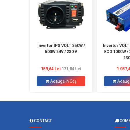
Invertor IPS VOLT 350W /
Invertor VOL
500W 24V / 230 V
ECO 1000W / 
23
159,64 Lei
171,84 Lei
1.057,
Adaugă în Coş
Adaugă
CONTACT
COMEN