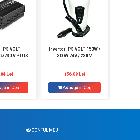
r IPS VOLT
Invertor IPS VOLT 150W /
Invertor
4/230 V PLUS
300W 24V / 230 V
PLUS c
2000W / 
,84 Lei
156,09 Lei
1.499,00 
gă în Coş
Adaugă în Coş
Ad
CONTUL MEU