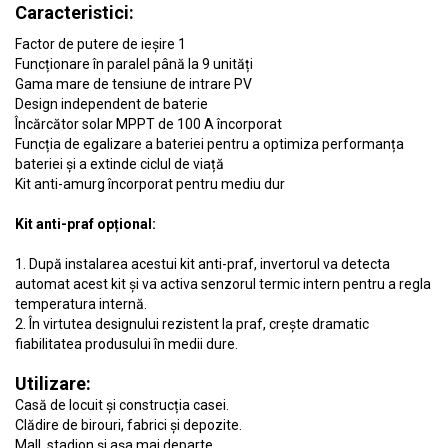
Caracteristici:
Factor de putere de ieșire 1
Funcționare în paralel până la 9 unități
Gama mare de tensiune de intrare PV
Design independent de baterie
Încărcător solar MPPT de 100 A încorporat
Funcția de egalizare a bateriei pentru a optimiza performanța
bateriei și a extinde ciclul de viață
Kit anti-amurg încorporat pentru mediu dur
Kit anti-praf opțional:
1. După instalarea acestui kit anti-praf, invertorul va detecta
automat acest kit și va activa senzorul termic intern pentru a regla
temperatura internă.
2. În virtutea designului rezistent la praf, crește dramatic
fiabilitatea produsului în medii dure.
Utilizare:
Casă de locuit și construcția casei.
Clădire de birouri, fabrici și depozite.
Mall, stadion și așa mai departe.