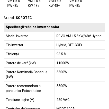
GRADINA
SCULE
SI
Brand:
SOROTEC
ECHIPAMENTE
Specificaţii tehnice invertor solar
ELECTRICE
Model Invertor
REVO VM II 5.5KW/48V Hybrid
ECHIPAMENTE
DE
Tip Invertor
Hybrid, OFF-GRID
PROTECȚIE
Eficiență
93.5 %
KITURI
Putere de varf (kW)
11000W
FOTOVOLTAICE
Putere Nomimală Continuă
5500W
(kW)
Putere recomandata a
5500W
panourilor Fotovoltaice
Tensiune ieșire (V)
230 VAC
Controler de încarcare
MPPT 100A