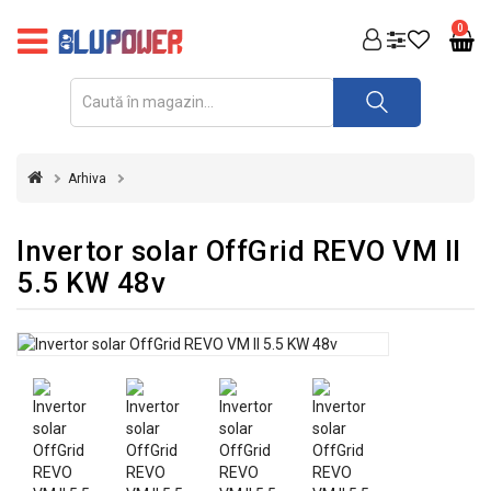
PRODUSE
0
FOTOVOLTAICE
ACUMULATORI
ȘI
Arhiva
REDRESOARE
AUTOMATIZARI
Invertor solar OffGrid REVO VM II
5.5 KW 48v
INVERTOARE
UPS
&
STABILIZATOARE
DE
TENSIUNE
CASA
SI