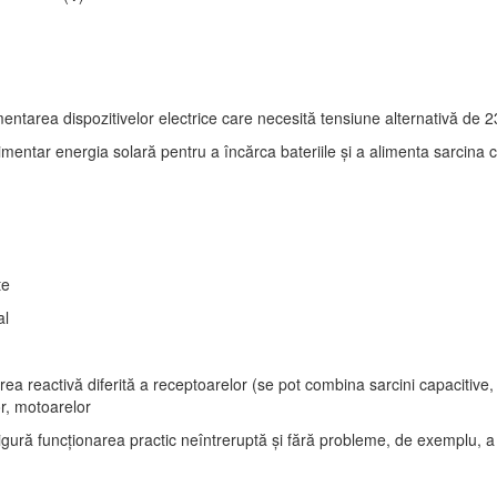
entarea dispozitivelor electrice care necesită tensiune alternativă de 
limentar energia solară pentru a încărca bateriile și a alimenta sarcina 
te
al
reactivă diferită a receptoarelor (se pot combina sarcini capacitive, ind
r, motoarelor
ră funcționarea practic neîntreruptă și fără probleme, de exemplu, a su