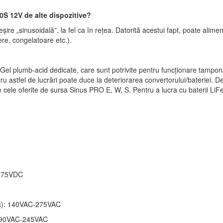
0S 12V de alte dispozitive?
ire „sinusoidală”, la fel ca în rețea. Datorită acestui fapt, poate alime
re, congelatoare etc.).
el plumb-acid dedicate, care sunt potrivite pentru funcționare tampon/
tru astfel de lucrări poate duce la deteriorarea convertorului/bateriei.
ă de cele oferite de sursa Sinus PRO E, W, S. Pentru a lucra cu baterii 
C-75VDC
țea): 140VAC-275VAC
: 190VAC-245VAC