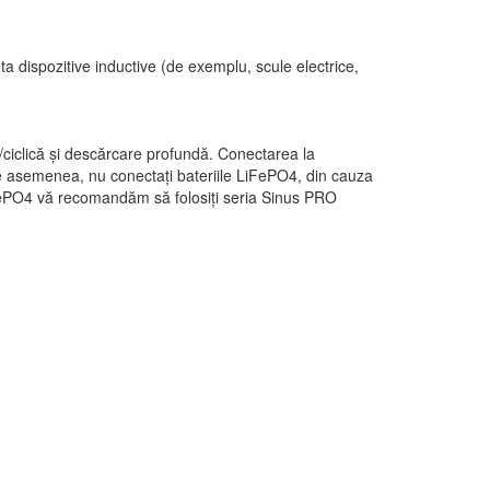
nta dispozitive inductive (de exemplu, scule electrice,
ciclică și descărcare profundă. Conectarea la
 De asemenea, nu conectați bateriile LiFePO4, din cauza
LiFePO4 vă recomandăm să folosiți seria Sinus PRO