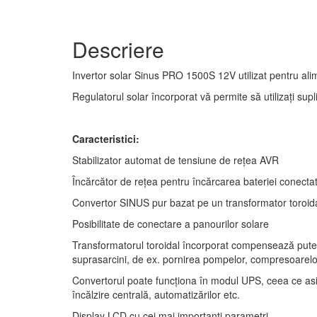
Descriere
Invertor solar Sinus PRO 1500S 12V utilizat pentru alim
Regulatorul solar încorporat vă permite să utilizați sup
Caracteristici:
Stabilizator automat de tensiune de rețea AVR
Încărcător de rețea pentru încărcarea bateriei conecta
Convertor SINUS pur bazat pe un transformator toroid
Posibilitate de conectare a panourilor solare
Transformatorul toroidal încorporat compensează puterea 
suprasarcini, de ex. pornirea pompelor, compresoarelo
Convertorul poate funcționa în modul UPS, ceea ce asigu
încălzire centrală, automatizărilor etc.
Display LCD cu cei mai importanți parametri