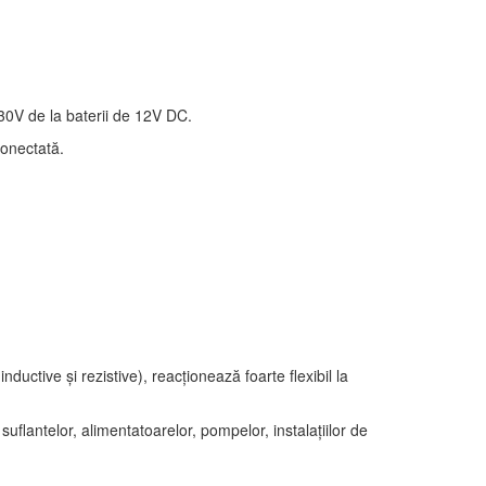
230V de la baterii de 12V DC.
conectată.
uctive și rezistive), reacționează foarte flexibil la
flantelor, alimentatoarelor, pompelor, instalațiilor de