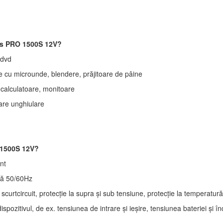
nus PRO 1500S 12V?
 dvd
e cu microunde, blendere, prăjitoare de pâine
calculatoare, monitoare
oare unghiulare
O 1500S 12V?
nt
tă 50/60Hz
curtcircuit, protecție la supra și sub tensiune, protecție la temperatură
pozitivul, de ex. tensiunea de intrare și ieșire, tensiunea bateriei și î