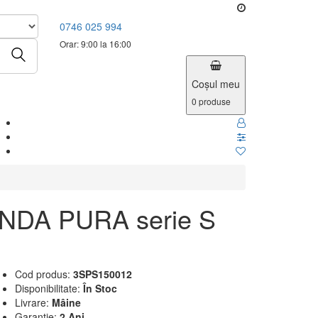
0746 025 994
Orar: 9:00 la 16:00
Coşul meu
0
produse
 UNDA PURA serie S
Cod produs:
3SPS150012
Disponibilitate:
În Stoc
Livrare:
Mâine
Garanție:
2 Ani