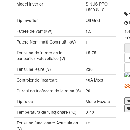
Model Invertor
SINUS PRO
1500 S 12
Tip Invertor
Off Grid
P
Putere de varf (kW)
1.5
1.
Pr
Putere Nomimală Continuă (kW)
1
Tensiune de intrare de la
15-75
panourilor Fotovoltaice (V)
Tensiune ieșire (V)
230
Controler de încarcare
40A Mppt
3
Curent de încărcare de la rețea (A)
20
Tip rețea
Mono Fazata
Temperatura de funcționare (°C)
0-40
Tensiune funcționare Acumulatori
12
(V)