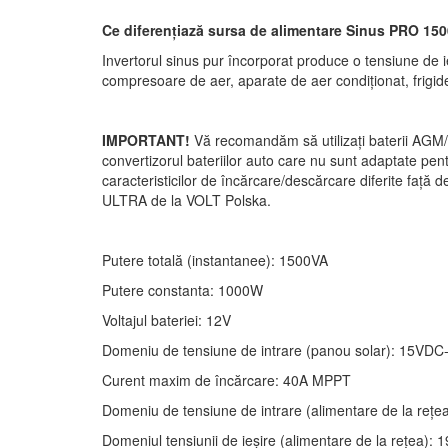
Ce diferențiază sursa de alimentare Sinus PRO 150
Invertorul sinus pur încorporat produce o tensiune de ieș
compresoare de aer, aparate de aer condiționat, frigide
IMPORTANT!
Vă recomandăm să utilizați baterii AGM/G
convertizorul bateriilor auto care nu sunt adaptate pen
caracteristicilor de încărcare/descărcare diferite faț
ULTRA de la VOLT Polska.
Putere totală (instantanee): 1500VA
Putere constanta: 1000W
Voltajul bateriei: 12V
Domeniu de tensiune de intrare (panou solar): 15VD
Curent maxim de încărcare: 40A MPPT
Domeniu de tensiune de intrare (alimentare de la re
Domeniul tensiunii de ieșire (alimentare de la rețea)