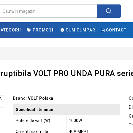
ATEGORII
PROMOŢII
CUM CUMPĂR
CONTACT
treruptibila VOLT PRO UNDA PURA ser
Brand:
VOLT Polska
C
Di
Specificaţii tehnice
G
Putere de vârf (W)
1000W
T
Curent maxim de
40A MPPT