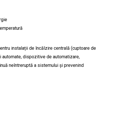
rgie
 temperatură
tru instalații de încălzire centrală (cuptoare de
rți automate, dispozitive de automatizare,
inuă neîntreruptă a sistemului și prevenind