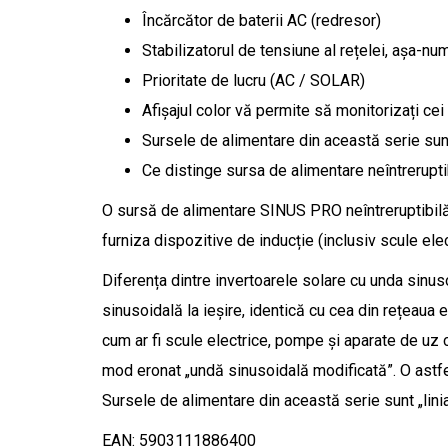
Încărcător de baterii AC (redresor)
Stabilizatorul de tensiune al rețelei, așa-nu
Prioritate de lucru (AC / SOLAR)
Afișajul color vă permite să monitorizați cei
Sursele de alimentare din această serie sunt „
Ce distinge sursa de alimentare neîntrerupt
O sursă de alimentare SINUS PRO neîntreruptibilă pr
furniza dispozitive de inducție (inclusiv scule ele
Diferența dintre invertoarele solare cu unda sinu
sinusoidală la ieșire, identică cu cea din rețeaua 
cum ar fi scule electrice, pompe și aparate de uz 
mod eronat „undă sinusoidală modificată”. O astfe
Sursele de alimentare din această serie sunt „liniar
EAN: 5903111886400