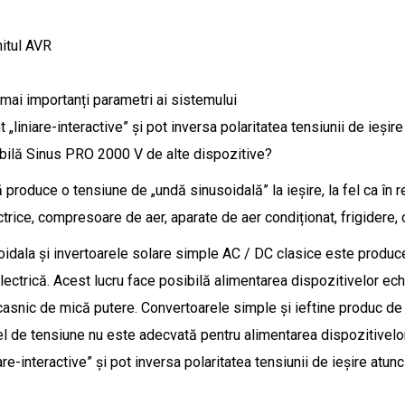
mitul AVR
 mai importanți parametri ai sistemului
liniare-interactive” și pot inversa polaritatea tensiunii de ieșire
ibilă Sinus PRO 2000 V de alte dispozitive?
oduce o tensiune de „undă sinusoidală” la ieșire, la fel ca în reț
ctrice, compresoare de aer, aparate de aer condiționat, frigidere, 
soidala și invertoarele solare simple AC / DC clasice este produc
electrică. Acest lucru face posibilă alimentarea dispozitivelor ec
casnic de mică putere. Convertoarele simple și ieftine produc de 
l de tensiune nu este adecvată pentru alimentarea dispozitivelor 
e-interactive” și pot inversa polaritatea tensiunii de ieșire atunc