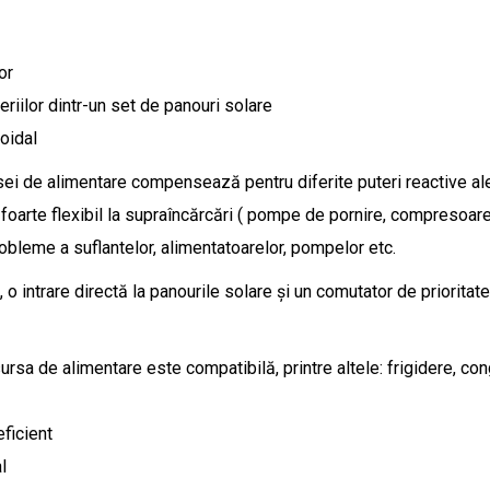
or
eriilor dintr-un set de panouri solare
oidal
ursei de alimentare compensează pentru diferite puteri reactive al
ă foarte flexibil la supraîncărcări ( pompe de pornire, compresoar
obleme a suflantelor, alimentatoarelor, pompelor etc.
, o intrare directă la panourile solare și un comutator de prioritat
sursa de alimentare este compatibilă, printre altele: frigidere, c
eficient
l