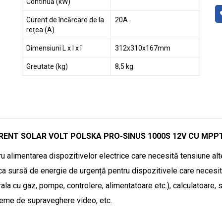
Continuă (kW)
Curent de încărcare de la
20A
rețea (A)
Dimensiuni L x l x î
312x310x167mm
Greutate (kg)
8,5 kg
URENT SOLAR VOLT POLSKA PRO-SINUS 1000S 12V CU MP
u alimentarea dispozitivelor electrice care necesită tensiune alt
a sursă de energie de urgență pentru dispozitivele care necesită
rala cu gaz, pompe, controlere, alimentatoare etc.), calculatoare, 
steme de supraveghere video, etc.