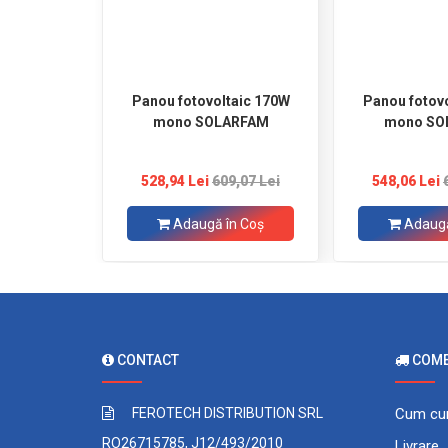
Panou fotovoltaic 170W
Panou fotov
mono SOLARFAM
mono SO
528,94 Lei
609,07 Lei
548,06 Lei
Adaugă în Coş
Adaugă
CONTACT
COMEN
FEROTECH DISTRIBUTION SRL
Cum cu
RO26715785, J12/493/2010
Livrare