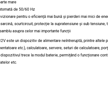
oarte mare
 automată de 50/60 Hz
provizionare pentru o eficiență mai bună și pierderi mai mici de ene
arcină, scurtcircuit, protecție la supratensiune și sub tensiune,
ansamblu asupra celor mai importante funcții
este un dispozitiv de alimentare neîntreruptă, printre altele pen
mentatoare etc.), calculatoare, servere, seturi de calculatoare, po
dispozitivul trece la modul baterie, permițând o funcționare cont
atelor etc.