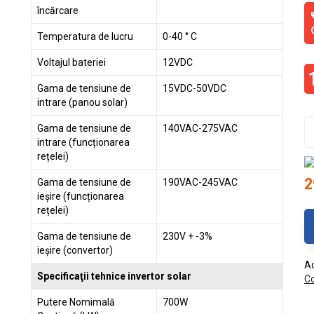
încărcare
Temperatura de lucru
0-40 ° C
Voltajul bateriei
12VDC
Gama de tensiune de
15VDC-50VDC
intrare (panou solar)
Gama de tensiune de
140VAC-275VAC
intrare (funcționarea
rețelei)
2
Gama de tensiune de
190VAC-245VAC
ieșire (funcționarea
rețelei)
Gama de tensiune de
230V + -3%
ieșire (convertor)
Ac
Specificaţii tehnice invertor solar
Co
Putere Nomimală
700W