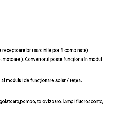
e receptoarelor (sarcinile pot fi combinate)
e, motoare ). Convertorul poate funcționa în modul
e al modului de funcționare solar
/
rețea
.
ongelatoare,pompe, televizoare, lămpi fluorescente,