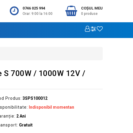
0746 025 994
COŞUL MEU
Orar: 9:00 la 16:00
0
produse
ie S 700W / 1000W 12V /
od Produs:
3SPS100012
sponibilitate:
Indisponibil momentan
aranție:
2 Ani
ransport:
Gratuit