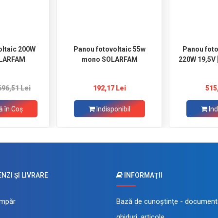
oltaic 200W
Panou fotovoltaic 55w
Panou fot
LARFAM
mono SOLARFAM
220W 19,5V
696,51 Lei
192,17 Lei
515
 în Coş
Indisponibil
Ind
ZI ŞI LIVRARE
INFORMAŢII
mpăr
Bază de cunoştinţe - documenta
ghiduri, articole