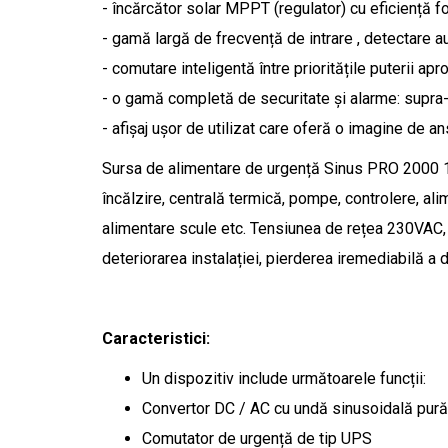
- încărcător solar MPPT (regulator) cu eficiență f
- gamă largă de frecvență de intrare , detectare
- comutare inteligentă între prioritățile puterii a
- o gamă completă de securitate și alarme: supra-s
- afișaj ușor de utilizat care oferă o imagine de 
Sursa de alimentare de urgență Sinus PRO 2000 12V 
încălzire, centrală termică, pompe, controlere, ali
alimentare scule etc. Tensiunea de rețea 230VAC, 
deteriorarea instalației, pierderea iremediabilă a d
Caracteristici:
Un dispozitiv include următoarele funcții:
Convertor DC / AC cu undă sinusoidală pură
Comutator de urgență de tip UPS