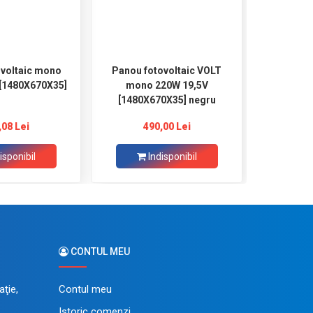
ovoltaic mono
Panou fotovoltaic VOLT
Panou fo
 [1480X670X35]
mono 220W 19,5V
280W 3
[1480X670X35] negru
,08 Lei
490,00 Lei
8
isponibil
Indisponibil
Ad
CONTUL MEU
ţie,
Contul meu
Istoric comenzi