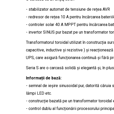
- stabilizator automat de tensiune de rețea AVR
- redresor de
rețea 10 A pentru încărcarea bateriil
- controler solar
40 A MPPT
pentru încărcarea bat
- invertor SINUS pur bazat pe un transformator tor
Transformatorul toroidal utilizat în construcția s
capacitive, inductive și rezistive ) și reacționeaz
UPS, care asigură funcționarea continuă și fără pr
Seria S are o carcasă solidă și elegantă și, în plus
Informații de bază:
- semnal de ieșire sinusoidal pur, datorită căruia 
lămpi LED etc.
- construcție bazată pe un transformator toroidal 
- control dublu al funcționării procesorului principa