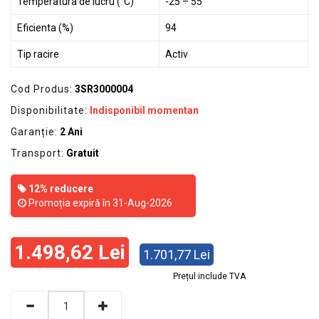
Temperatura de lucru (°C)
-25 ÷ 55
Eficienta (%)
94
Tip racire
Activ
Cod Produs:
3SR3000004
Disponibilitate:
Indisponibil momentan
Garanție:
2 Ani
Transport:
Gratuit
12% reducere
Promoția expiră în 31-Aug-2026
1.498,62 Lei
1.701,77 Lei
Prețul include TVA