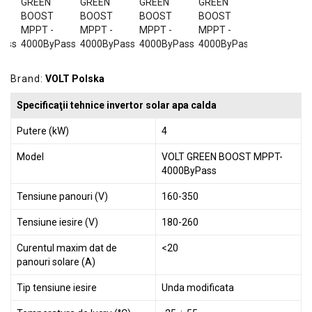
GRADINA
SCULE
SI
ECHIPAMENTE
Brand:
VOLT Polska
ELECTRICE
Specificaţii tehnice invertor solar apa calda
ECHIPAMENTE
DE
Putere (kW)
4
PROTECȚIE
Model
VOLT GREEN BOOST MPPT-
KITURI
4000ByPass
FOTOVOLTAICE
Tensiune panouri (V)
160-350
Tensiune iesire (V)
180-260
Curentul maxim dat de
<20
panouri solare (A)
Tip tensiune iesire
Unda modificata