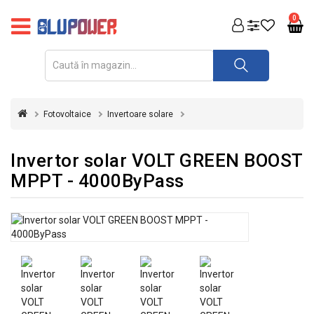
PRODUSE
0
FOTOVOLTAICE
ACUMULATORI
ȘI
Fotovoltaice
Invertoare solare
REDRESOARE
AUTOMATIZARI
Invertor solar VOLT GREEN BOOST
MPPT - 4000ByPass
INVERTOARE
UPS
&
STABILIZATOARE
DE
TENSIUNE
CASA
SI