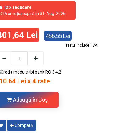
12% reducere
Promoția expiră în 31-Aug-2026
401,64 Lei
456,55 Lei
Prețul include TVA
10.64 Lei x 4 rate
Adaugă în Coş
Compară