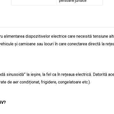
persoane juridice
 alimentarea dispozitivelor electrice care necesită tensiune alter
ehicule și camioane sau locuri în care conectarea directă la rețea
sinusoidă” la ieșire, la fel ca în rețeaua electrică. Datorită ace
ate de aer condiționat, frigidere, congelatoare etc.).
4V?