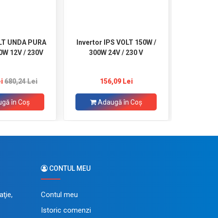
OLT UNDA PURA
Invertor IPS VOLT 150W /
Invertor 
0W 12V / 230V
300W 24V / 230 V
/ 230V
i
680,24 Lei
156,09 Lei
7
gă în Coş
Adaugă în Coş
CONTUL MEU
ţie,
Contul meu
Istoric comenzi