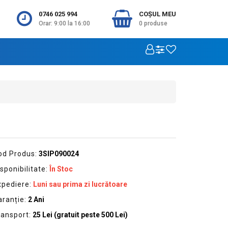
0746 025 994
COŞUL MEU
Orar: 9:00 la 16:00
0
produse
od Produs:
3SIP090024
sponibilitate:
În Stoc
xpediere:
Luni sau prima zi lucrătoare
aranție:
2 Ani
ransport:
25 Lei (gratuit peste 500 Lei)