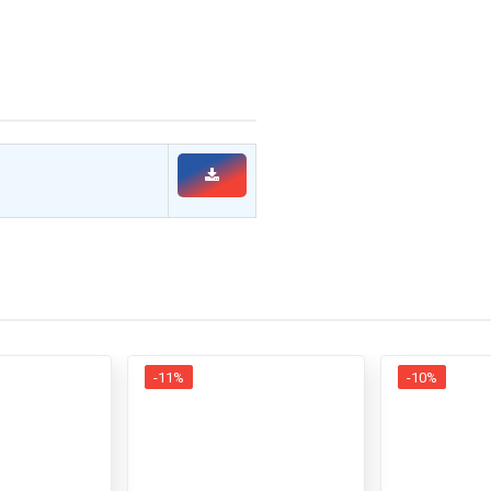
-11%
-10%