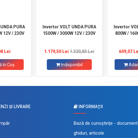
T UNDA PURA
Invertor VOLT UNDA PURA
Invertor V
W 12V / 230V
1500W / 3000W 12V / 230V
800W / 160
08 Lei
1.179,50 Lei
1.320,83 Lei
609,07 Le
 în Coş
Indisponibil
Adau
ZI ŞI LIVRARE
INFORMAŢII
mpăr
Bază de cunoştinţe - documenta
ghiduri, articole