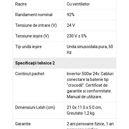
Racire
Cu ventilator
Randament nominal
92%
Tensiune de intrare (V)
24 V
Tensiune ieșire (V)
230 V ± 5%
Tip undă ieșire
Unda sinusoidala pura, 50
Hz
Specificaţii tehnice 2
Continut pachet
Invertor 500w 24v. Cabluri
conectare la baterie tip
"crocodil". Certificat de
garantie si conformitate.
Manual de utilizare.
Dimensiuni Lxlxh (cm)
21.0x 11.0 x 5.0 cm,
Greutate 1,2 kg
Garantie
2 ani persoane fizice, 1 an