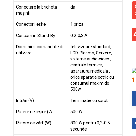
Conectare la bricheta
da
mașinii
Conectori iesire
1 priza
Consum în Stand-By
0,2-0,3 A
Domenii recomandate de
televizoare standard,
utilizare
LCD, Plasma, Servere,
sisteme audio-video ,
centrale termice,
aparatura medicala ,
orice aparat electric cu
1
consumul maxim de
500w
Intrări (V)
Terminatie cu surub
Putere de ieșire (W)
500 W
Putere de vârf (W)
800 W pentru 0,3-0,5
secunde