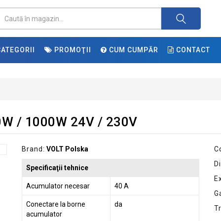
ATEGORII
PROMOŢII
CUM CUMPĂR
CONTACT
0W / 1000W 24V / 230V
Brand:
VOLT Polska
C
Di
Specificaţii tehnice
E
Acumulator necesar
40 A
G
Conectare la borne
da
T
acumulator