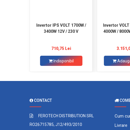
Invertor IPS VOLT 1700W /
Invertor VOL
3400W 12V / 230 V
4000W / 8000
710,75 Lei
3.151,
Indisponibil
Adaugă
CONTACT
COMEN
FEROTECH DISTRIBUTION SRL
Cum cu
RO26715785, J12/493/2010
Livrare