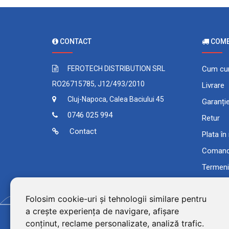
CONTACT
COMEN
FEROTECH DISTRIBUTION SRL
Cum cu
RO26715785, J12/493/2010
Livrare
Cluj-Napoca, Calea Baciului 45
Garanți
0746 025 994
Retur
Contact
Plata în
Comand
Termeni 
Folosim cookie-uri și tehnologii similare pentru
a crește experiența de navigare, afișare
conținut, reclame personalizate, analiză trafic.