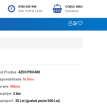
0746 025 994
COŞUL MEU
Orar: 9:00 la 16:00
0
produse
od Produs:
4ZDCPRO400
sponibilitate:
În Stoc
vrare:
Mâine
aranție:
2 Ani
ransport:
25 Lei (gratuit peste 500 Lei)