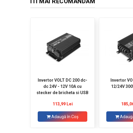
ÎTI MAI RECOMANDĂM
Invertor VOLT DC 200 dc-
Invertor V
dc 24V - 12V 10A cu
12/24V 30
stecker de bricheta si USB
113,99 Lei
185,0
Adaugă în Coş
Adaugă