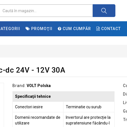
ATEGORII
PROMOŢII
CUM CUMPĂR
CONTACT
c-dc 24V - 12V 30A
Brand:
VOLT Polska
C
Di
Specificaţii tehnice
Li
Conectori iesire
Terminatie cu surub
G
Domenii recomandate de
Invertorul are protecție la
T
utilizare
supratensiune făcându-l