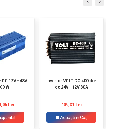
C-DC 12V - 48V
Invertor VOLT DC 400 dc-
Invertor
00 W
dc 24V - 12V 30A
1,05 Lei
139,31 Lei
1
isponibil
Adaugă în Coş
Ad