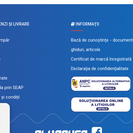
ZI ŞI LIVRARE
INFORMAŢII
mpăr
Bază de cunoştinţe - documenta
ghiduri, articole
e
Certificat de marcă înregistrată
Declaraţia de confidenţialitate
 rate
a prin SEAP
și condiții