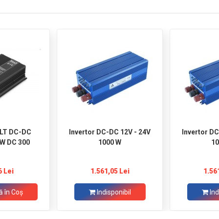
OLT DC-DC
Invertor DC-DC 12V - 24V
Invertor D
0W DC 300
1000 W
10
6 Lei
1.561,05 Lei
1.56
 în Coş
Indisponibil
Ind