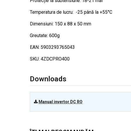
Protecție la subtensiune: 18-21 mai
Temperatura de lucru: -25 până la +55°C
Dimensiuni: 150 x 88 x 50 mm
Greutate: 600g
EAN: 5903293765043
SKU: 4ZDCPRO400
Downloads
Manual invertor DC RO