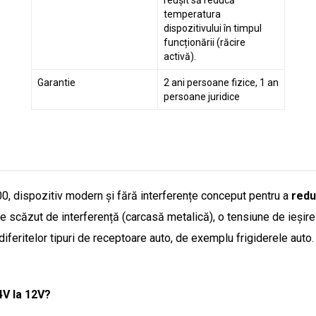
reușit să reducă
temperatura
dispozitivului în timpul
funcționării (răcire
activă).
Garantie
2 ani persoane fizice, 1 an
persoane juridice
0, dispozitiv modern și fără interferențe conceput pentru a
redu
e scăzut de interferență (carcasă metalică), o tensiune de ieșire f
diferitelor tipuri de receptoare auto, de exemplu frigiderele auto.
4V la 12V?