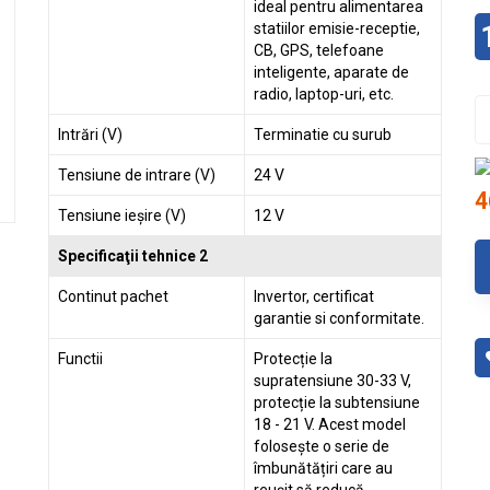
ideal pentru alimentarea
statiilor emisie-receptie,
CB, GPS, telefoane
inteligente, aparate de
radio, laptop-uri, etc.
Intrări (V)
Terminatie cu surub
Tensiune de intrare (V)
24 V
4
Tensiune ieșire (V)
12 V
Specificaţii tehnice 2
Continut pachet
Invertor, certificat
garantie si conformitate.
Functii
Protecție la
supratensiune 30-33 V,
protecție la subtensiune
18 - 21 V. Acest model
folosește o serie de
îmbunătățiri care au