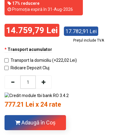
17% reducere
Promoția expiră în 31-Aug-2026
14.759,79 Lei
17.782,91 Lei
Prețul include TVA
Transport acumulator
Transport la domiciliu (+222,02 Lei)
Ridicare Depozit Cluj
777.21 Lei x 24 rate
Adaugă în Coş