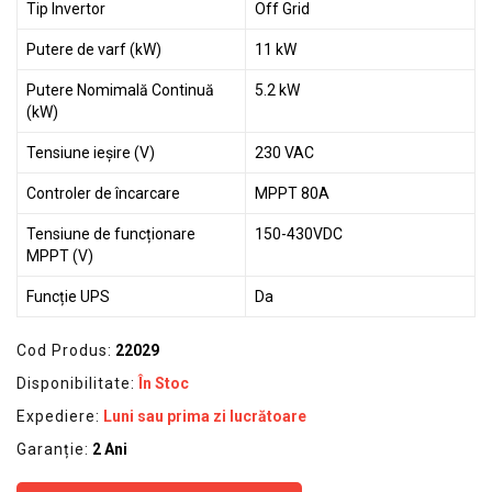
Tip Invertor
Off Grid
Putere de varf (kW)
11 kW
Putere Nomimală Continuă
5.2 kW
(kW)
Tensiune ieșire (V)
230 VAC
Controler de încarcare
MPPT 80A
Tensiune de funcționare
150-430VDC
MPPT (V)
Funcție UPS
Da
Cod Produs:
22029
Disponibilitate:
În Stoc
Expediere:
Luni sau prima zi lucrătoare
Garanție:
2 Ani