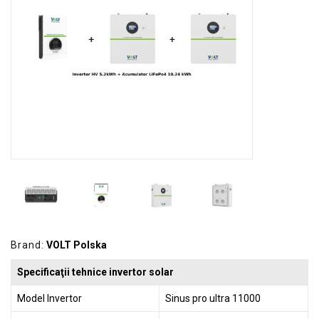
GRADINA
SCULE
SI
ECHIPAMENTE
ELECTRICE
ECHIPAMENTE
DE
PROTECȚIE
KITURI
FOTOVOLTAICE
Brand:
VOLT Polska
Specificaţii tehnice invertor solar
Model Invertor
Sinus pro ultra 11000