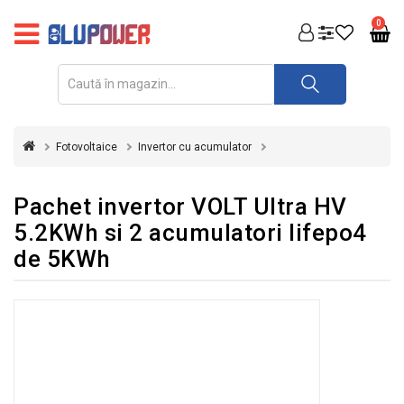
PRODUSE
0
FOTOVOLTAICE
ACUMULATORI
ȘI
Fotovoltaice
Invertor cu acumulator
REDRESOARE
AUTOMATIZARI
Pachet invertor VOLT Ultra HV
5.2KWh si 2 acumulatori lifepo4
INVERTOARE
de 5KWh
UPS
&
STABILIZATOARE
DE
TENSIUNE
CASA
SI