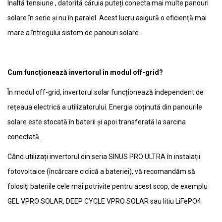
Înaltă tensiune , datorită căruia puteți conecta mai multe panouri
solare în serie și nu în paralel. Acest lucru asigură o eficiență mai
mare a întregului sistem de panouri solare.
Cum funcționează invertorul în modul off-grid?
În modul off-grid, invertorul solar funcționează independent de
rețeaua electrică a utilizatorului. Energia obținută din panourile
solare este stocată în baterii și apoi transferată la sarcina
conectată.
Când utilizați invertorul din seria SINUS PRO ULTRA în instalații
fotovoltaice (încărcare ciclică a bateriei), vă recomandăm să
folosiți bateriile cele mai potrivite pentru acest scop, de exemplu
GEL VPRO SOLAR, DEEP CYCLE VPRO SOLAR sau litiu LiFePO4.