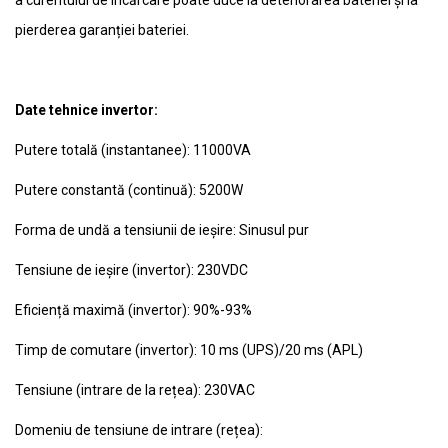
a curentului de încărcare poate duce la deteriorarea bateriei și la
pierderea garanției bateriei.
Date tehnice invertor:
Putere totală (instantanee): 11000VA
Putere constantă (continuă): 5200W
Forma de undă a tensiunii de ieșire: Sinusul pur
Tensiune de ieșire (invertor): 230VDC
Eficiență maximă (invertor): 90%-93%
Timp de comutare (invertor): 10 ms (UPS)/20 ms (APL)
Tensiune (intrare de la rețea): 230VAC
Domeniu de tensiune de intrare (rețea):