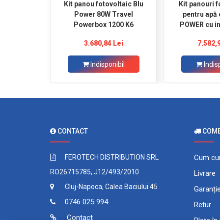
Kit panou fotovoltaic Blu
Kit panouri f
Power 80W Travel
pentru apă ca
Powerbox 1200 K6
POWER cu in
Solar B
3.680,84 Lei
7.582,
Indisponibil
Indis
CONTACT
COMEN
FEROTECH DISTRIBUTION SRL
Cum cu
RO26715785, J12/493/2010
Livrare
Cluj-Napoca, Calea Baciului 45
Garanți
0746 025 994
Retur
Contact