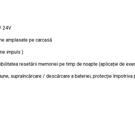
 / 24V
toane amplasate pe carcasă
me impuls )
sibilitatea resetării memoriei pe timp de noapte (aplicație de exe
une, supraîncărcare / descărcare a bateriei, protecție împotriva p