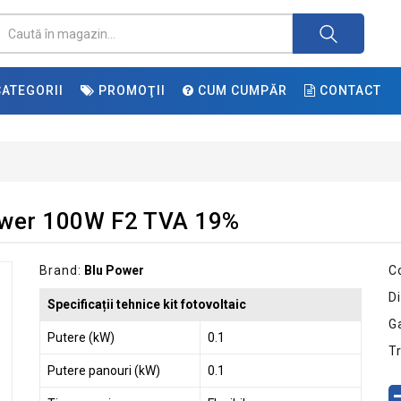
ATEGORII
PROMOŢII
CUM CUMPĂR
CONTACT
Power 100W F2 TVA 19%
Brand:
Blu Power
C
Di
Specificații tehnice kit fotovoltaic
G
Putere (kW)
0.1
T
Putere panouri (kW)
0.1