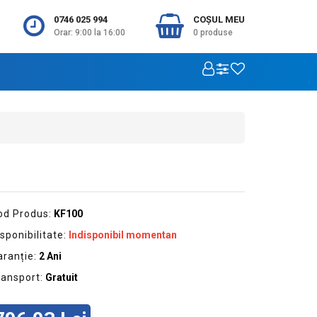
0746 025 994
COŞUL MEU
Orar: 9:00 la 16:00
0
produse
od Produs:
KF100
sponibilitate:
Indisponibil momentan
aranție:
2 Ani
ransport:
Gratuit