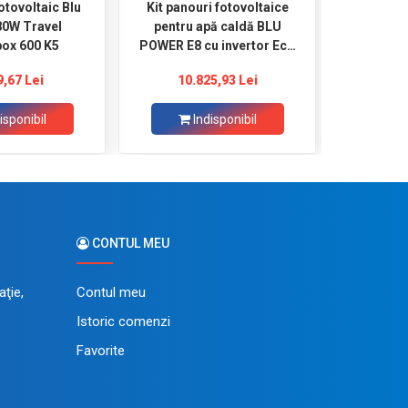
otovoltaic Blu
Kit panouri fotovoltaice
Kit pano
0W Travel
pentru apă caldă BLU
pentru
ox 600 K5
POWER E8 cu invertor Eco
POWER E6
Solar Boost W3
Sola
9,67 Lei
10.825,93 Lei
8.
isponibil
Indisponibil
CONTUL MEU
ţie,
Contul meu
Istoric comenzi
Favorite