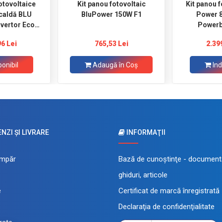
otovoltaice
Kit panou fotovoltaic
Kit panou f
ldă BLU
BluPower 150W F1
Power 8
vertor Eco
Powerb
oost W6
96 Lei
765,53 Lei
2.39
ponibil
Adaugă în Coş
Ind
ZI ŞI LIVRARE
INFORMAŢII
mpăr
Bază de cunoştinţe - documenta
ghiduri, articole
e
Certificat de marcă înregistrată
Declaraţia de confidenţialitate