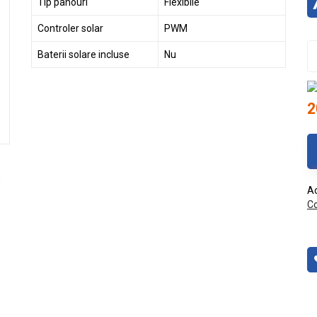
Tip panouri
Flexibile
Controler solar
PWM
Baterii solare incluse
Nu
2
Ac
Co