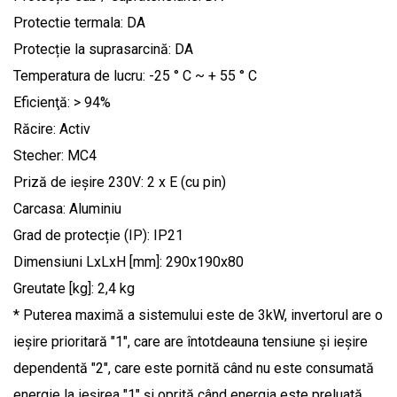
Protectie termala: DA
Protecție la suprasarcină: DA
Temperatura de lucru: -25 ° C ~ + 55 ° C
Eficienţă: > 94%
Răcire: Activ
Stecher: MC4
Priză de ieșire 230V: 2 x E (cu pin)
Carcasa: Aluminiu
Grad de protecție (IP): IP21
Dimensiuni LxLxH [mm]: 290x190x80
Greutate [kg]: 2,4 kg
* Puterea maximă a sistemului este de 3kW, invertorul are o
ieșire prioritară "1", care are întotdeauna tensiune și ieșire
dependentă "2", care este pornită când nu este consumată
energie la ieșirea "1" și oprită când energia este preluată