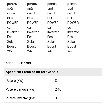
GRADINA
SCULE
SI
ECHIPAMENTE
ELECTRICE
ECHIPAMENTE
DE
PROTECȚIE
KITURI
FOTOVOLTAICE
Brand:
Blu Power
Specificații tehnice kit fotovoltaic
Putere (kW)
3
Putere panouri (kW)
2.46
Putere invertor (kW)
3