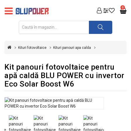
PRODUSE
0
FOTOVOLTAICE
ACUMULATORI
ȘI
Kituri fotovoltaice
Kituri panouri apa calda
REDRESOARE
AUTOMATIZARI
Kit panouri fotovoltaice pentru
apă caldă BLU POWER cu invertor
INVERTOARE
Eco Solar Boost W6
UPS
&
STABILIZATOARE
DE
TENSIUNE
CASA
SI