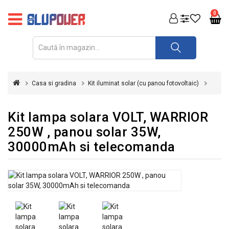
PRODUSE
0
FOTOVOLTAICE
ACUMULATORI
ȘI
Casa si gradina
Kit iluminat solar (cu panou fotovoltaic)
REDRESOARE
AUTOMATIZARI
Kit lampa solara VOLT, WARRIOR
250W , panou solar 35W,
INVERTOARE
30000mAh si telecomanda
UPS
&
STABILIZATOARE
DE
TENSIUNE
CASA
SI