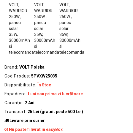
GRADINA
SCULE
SI
ECHIPAMENTE
ELECTRICE
ECHIPAMENTE
DE
PROTECȚIE
Brand:
VOLT Polska
KITURI
Cod Produs:
5PVXW25035
FOTOVOLTAICE
Disponibilitate:
În Stoc
Expediere:
Luni sau prima zi lucrătoare
Garanție:
2 Ani
Transport:
25 Lei (gratuit peste 500 Lei)
Livrare prin curier
Nu poate fi livrat în easyBox