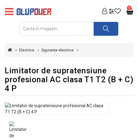
PRODUSE
0
FOTOVOLTAICE
ACUMULATORI
ȘI
Electrice
Siguranțe electrice
REDRESOARE
AUTOMATIZARI
Limitator de supratensiune
profesional AC clasa T1 T2 (B + C)
INVERTOARE
4 P
UPS
&
STABILIZATOARE
DE
TENSIUNE
CASA
SI