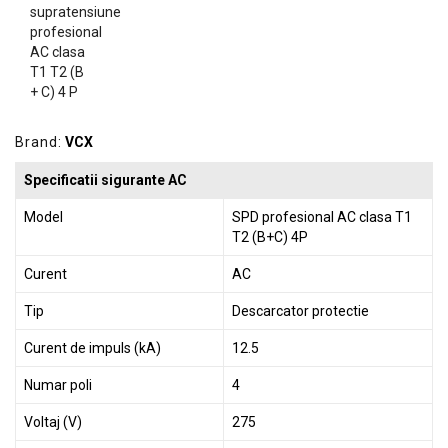
GRADINA
SCULE
SI
ECHIPAMENTE
ELECTRICE
Brand:
VCX
ECHIPAMENTE
Specificatii sigurante AC
DE
PROTECȚIE
Model
SPD profesional AC clasa T1
T2 (B+C) 4P
KITURI
FOTOVOLTAICE
Curent
AC
Tip
Descarcator protectie
Curent de impuls (kA)
12.5
Numar poli
4
Voltaj (V)
275