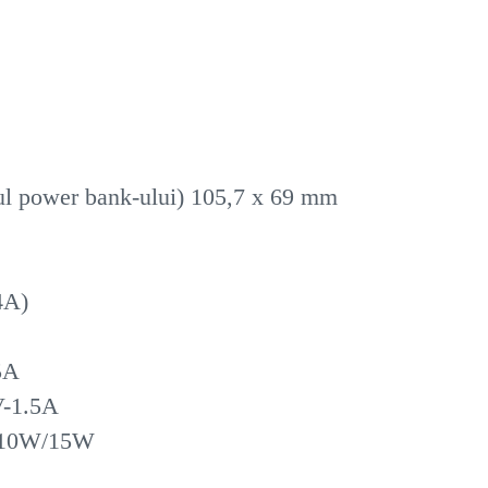
tul power bank-ului) 105,7 x 69 mm
4A)
5A
V-1.5A
W/10W/15W