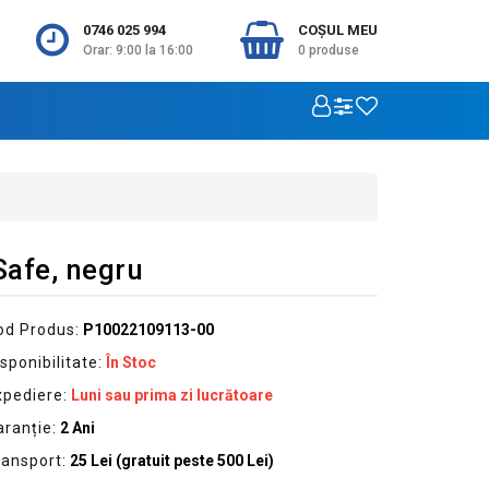
0746 025 994
COŞUL MEU
Orar: 9:00 la 16:00
0
produse
afe, negru
od Produs:
P10022109113-00
sponibilitate:
În Stoc
xpediere:
Luni sau prima zi lucrătoare
aranție:
2 Ani
ransport:
25 Lei (gratuit peste 500 Lei)