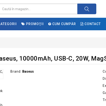
ATEGORII
PROMOŢII
CUM CUMPĂR
CONTACT
aseus, 10000mAh, USB-C, 20W, MagS
Brand:
Baseus
C
Di
E
G
T