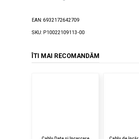
EAN: 6932172642709
SKU: P10022109113-00
ÎTI MAI RECOMANDĂM
Cablu Date si Incarcare
Cablu de încă