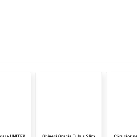
rcare UNITEK
Ghiveci Gracia Tubus Slim
Cărucior pe