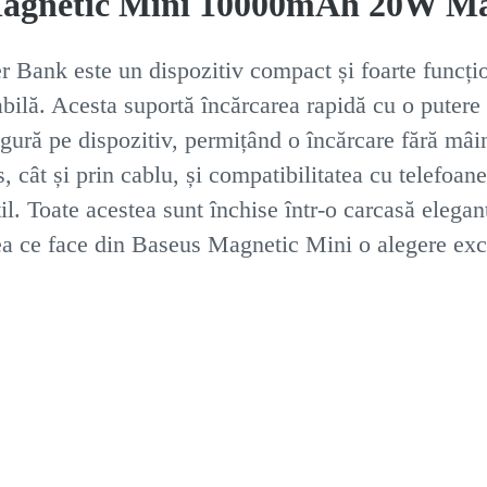
 Magnetic Mini 10000mAh 20W Ma
ank este un dispozitiv compact și foarte funcțio
bilă. Acesta suportă încărcarea rapidă cu o putere
sigură pe dispozitiv, permițând o încărcare fără mâi
s, cât și prin cablu, și compatibilitatea cu telefoa
til. Toate acestea sunt închise într-o carcasă elegan
ceea ce face din Baseus Magnetic Mini o alegere exc