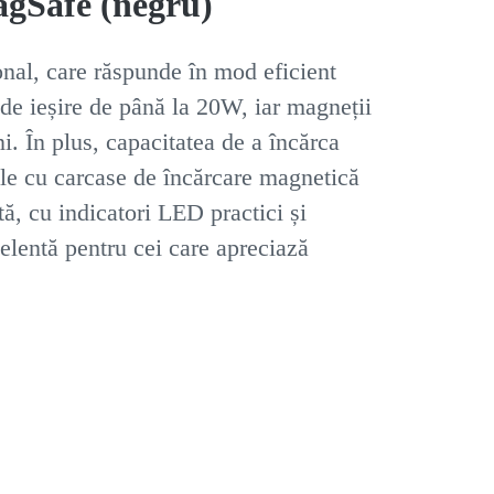
gSafe (negru)
nal, care răspunde în mod eficient
 de ieșire de până la 20W, iar magneții
ni. În plus, capacitatea de a încărca
nele cu carcase de încărcare magnetică
tă, cu indicatori LED practici și
elentă pentru cei care apreciază