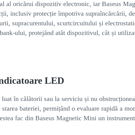
cial al oricărui dispozitiv electronic, iar Baseus 
ții, inclusiv protecție împotriva supraîncărcării, d
ii, supracurentului, scurtcircuitului și electrostat
ank-ului, protejând atât dispozitivul, cât și utiliza
indicatoare LED
luat în călătorii sau la serviciu și nu obstrucționea
 starea bateriei, permițând o evaluare rapidă a mo
estea fac din Baseus Magnetic Mini un instrument p