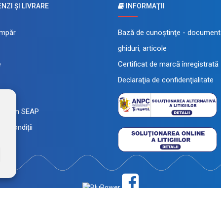
ZI ŞI LIVRARE
INFORMAŢII
mpăr
Bază de cunoştinţe - documenta
ghiduri, articole
e
Certificat de marcă înregistrată
Declaraţia de confidenţialitate
 rate
a prin SEAP
și condiții
înregistrată a FEROTECH DISTRIBUTION SRL, RO26715785, J12/493/2010. Magaz