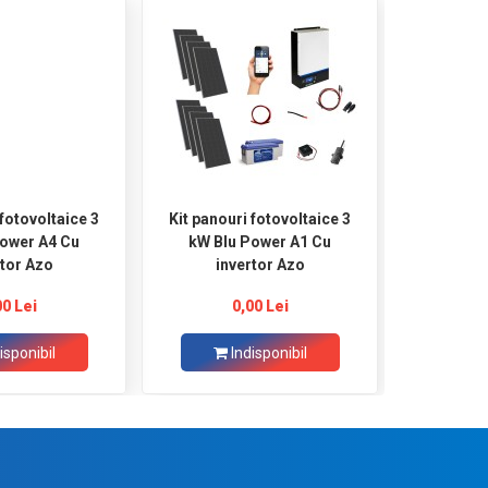
 fotovoltaice 3
Kit panouri fotovoltaice 3
Kit panou
wer A4 Cu
kW Blu Power A1 Cu
kW Blu
rtor Azo
invertor Azo
in
00 Lei
0,00 Lei
isponibil
Indisponibil