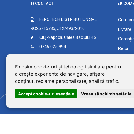
CONTACT
COMEN
FEROTECH DISTRIBUTION SRL
Cum cu
RO26715785, J12/493/2010
Livrare
Cluj-Napoca, Calea Baciului 45
Garanți
0746 025 994
Retur
Contact
Plata în
Folosim cookie-uri și tehnologii similare pentru
Comand
a crește experiența de navigare, afișare
Termeni 
conținut, reclame personalizate, analiză trafic.
Accept cookie-uri esenţiale
Vreau să schimb setările
©2026 BluPower® marcă 