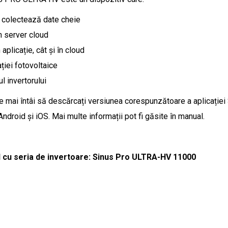
i colectează date cheie
n server cloud
​aplicație, cât și în cloud
ției fotovoltaice
l invertorului
ie mai întâi să descărcați versiunea corespunzătoare a aplicației
ndroid și iOS. Mai multe informații pot fi găsite în manual.
 cu seria de invertoare: Sinus Pro ULTRA-HV 11000