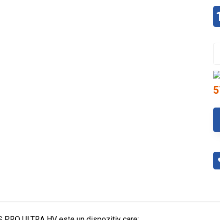
5
S PRO ULTRA HV este un dispozitiv care: