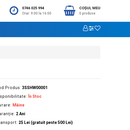
0746 025 994
COŞUL MEU
Orar: 9:00 la 16:00
0
produse
od Produs:
3SSHW00001
sponibilitate:
În Stoc
vrare:
Mâine
aranție:
2 Ani
ransport:
25 Lei (gratuit peste 500 Lei)