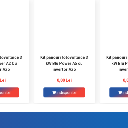
tovoltaice 3
Kit panouri fotovoltaice 3
Kit panouri
r A2 Cu
kW Blu Power A5 cu
kW Blu Po
or Azo
invertor Azo
inve
Lei
0,00 Lei
0,
ponibil
Indisponibil
Ind