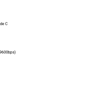
ade C
 9600bps)