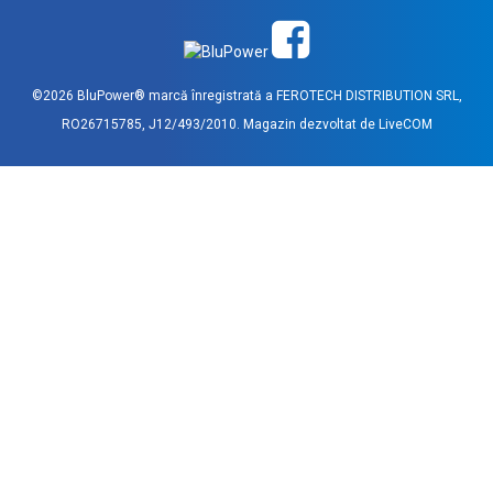
©2026 BluPower® marcă înregistrată a FEROTECH DISTRIBUTION SRL,
RO26715785, J12/493/2010. Magazin dezvoltat de
LiveCOM