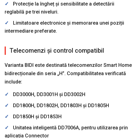
✓
Protecție la îngheț și sensibilitate a detectării
reglabilă pe trei niveluri.
✓
Limitatoare electronice și memorarea unei poziții
intermediare preferate.
Telecomenzi și control compatibil
Varianta BIDI este destinată telecomenzilor Smart Home
bidirecționale din seria „H”. Compatibilitatea verificată
include:
✓
DD3000H, DD3001H și DD3002H
✓
DD1800H, DD1802H, DD1803H și DD1805H
✓
DD1850H și DD1853H
✓
Unitatea inteligentă DD7006A, pentru utilizarea prin
aplicația Connector