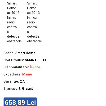
GRADINA
SCULE
SI
ECHIPAMENTE
ELECTRICE
ECHIPAMENTE
DE
PROTECȚIE
Brand:
Smart Home
KITURI
Cod Produs:
SMART35E13
FOTOVOLTAICE
Disponibilitate:
În Stoc
Expediere:
Mâine
Garanție:
2 Ani
Transport:
Gratuit
658,89 Lei