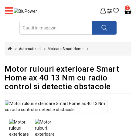
PRODUSE
0
FOTOVOLTAICE
ACUMULATORI
ȘI
Automatizari
Motoare Smart Home
REDRESOARE
AUTOMATIZARI
Motor rulouri exterioare Smart
Home ax 40 13 Nm cu radio
INVERTOARE
control si detectie obstacole
UPS
&
STABILIZATOARE
DE
TENSIUNE
CASA
SI