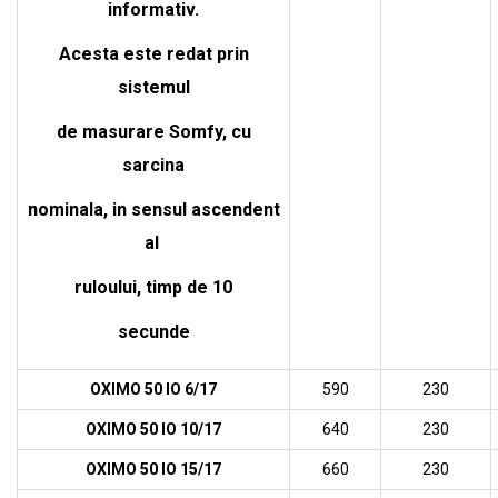
informativ.
Acesta este redat prin
sistemul
de masurare Somfy, cu
sarcina
nominala, in sensul ascendent
al
ruloului, timp de 10
secunde
OXIMO 50 IO 6/17
590
230
OXIMO 50 IO 10/17
640
230
OXIMO 50 IO 15/17
660
230