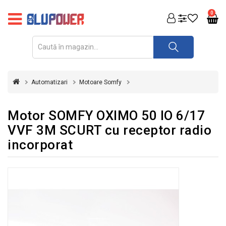
PRODUSE
0
FOTOVOLTAICE
ACUMULATORI
ȘI
Automatizari
Motoare Somfy
REDRESOARE
AUTOMATIZARI
Motor SOMFY OXIMO 50 IO 6/17
VVF 3M SCURT cu receptor radio
INVERTOARE
incorporat
UPS
&
STABILIZATOARE
DE
TENSIUNE
CASA
SI