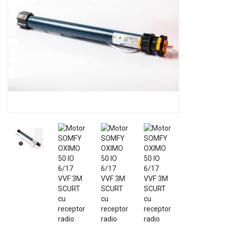
GRADINA
SCULE
SI
ECHIPAMENTE
ELECTRICE
ECHIPAMENTE
DE
PROTECȚIE
KITURI
FOTOVOLTAICE