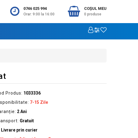
0746 025 994
COŞUL MEU
Orar: 9:00 la 16:00
0
produse
at
od Produs:
1033336
sponibilitate:
7-15 Zile
aranție:
2 Ani
ransport:
Gratuit
Livrare prin curier