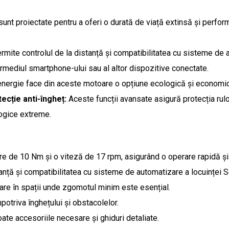
nt proiectate pentru a oferi o durată de viață extinsă și perform
rmite controlul de la distanță și compatibilitatea cu sisteme de 
termediul smartphone-ului sau al altor dispozitive conectate.
ergie face din aceste motoare o opțiune ecologică și economică 
ecție anti-îngheț:
Aceste funcții avansate asigură protecția rulou
ogice extreme.
e de 10 Nm și o viteză de 17 rpm, asigurând o operare rapidă și ef
anță și compatibilitatea cu sisteme de automatizare a locuinței 
zare în spații unde zgomotul minim este esențial.
potriva înghețului și obstacolelor.
ate accesoriile necesare și ghiduri detaliate.