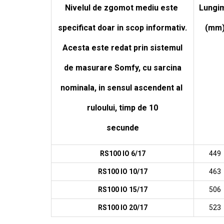
Nivelul de zgomot mediu este
Lungi
specificat doar in scop informativ.
(mm
Acesta este redat prin sistemul
de masurare Somfy, cu sarcina
nominala, in sensul ascendent al
ruloului, timp de 10
secunde
RS100 IO 6/17
449
RS100 IO 10/17
463
RS100 IO 15/17
506
RS100 IO 20/17
523