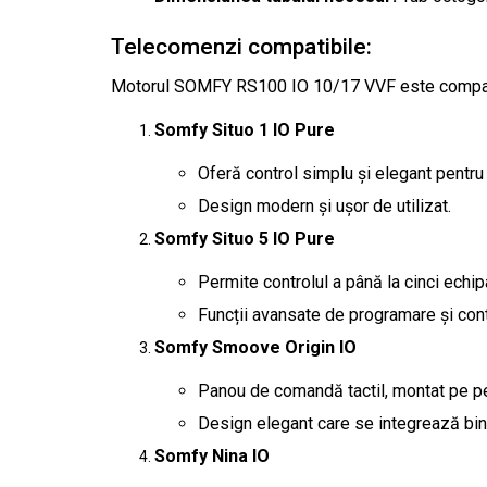
Telecomenzi compatibile:
Motorul SOMFY RS100 IO 10/17 VVF este compati
Somfy Situo 1 IO Pure
Oferă control simplu și elegant pentr
Design modern și ușor de utilizat.
Somfy Situo 5 IO Pure
Permite controlul a până la cinci ech
Funcții avansate de programare și cont
Somfy Smoove Origin IO
Panou de comandă tactil, montat pe per
Design elegant care se integrează bine 
Somfy Nina IO