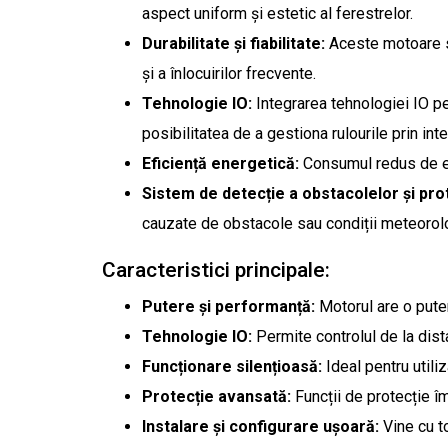
aspect uniform și estetic al ferestrelor.
Durabilitate și fiabilitate:
Aceste motoare su
și a înlocuirilor frecvente.
Tehnologie IO:
Integrarea tehnologiei IO pe
posibilitatea de a gestiona rulourile prin in
Eficiență energetică:
Consumul redus de en
Sistem de detecție a obstacolelor și prot
cauzate de obstacole sau condiții meteorol
Caracteristici principale:
Putere și performanță:
Motorul are o puter
Tehnologie IO:
Permite controlul de la dist
Funcționare silențioasă:
Ideal pentru utili
Protecție avansată:
Funcții de protecție îm
Instalare și configurare ușoară:
Vine cu to