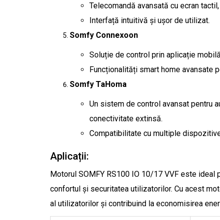
Telecomandă avansată cu ecran tactil, 
Interfață intuitivă și ușor de utilizat.
Somfy Connexoon
Soluție de control prin aplicație mobilă
Funcționalități smart home avansate pe
Somfy TaHoma
Un sistem de control avansat pentru au
conectivitate extinsă.
Compatibilitate cu multiple dispozitiv
Aplicații:
Motorul SOMFY RS100 IO 10/17 VVF este ideal pentr
confortul și securitatea utilizatorilor. Cu acest mo
al utilizatorilor și contribuind la economisirea ener