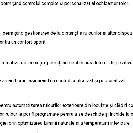
permițând controlul complet și personalizat al echipamentelor.
, permițând gestionarea de la distanță a rulourilor și altor dispoz
ntru un confort sporit.
tomatizarea locuinței, permițând gestionarea tuturor dispozitivelo
e smart home, asigurând un control centralizat și personalizat.
u automatizarea rulourilor exterioare din locuințe și clădiri com
tor, rulourile pot fi programate pentru a se deschide și închide la 
giei prin optimizarea luminii naturale și a temperaturii interioare.