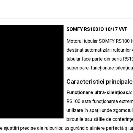
SOMFY RS100 IO 10/17 VVF
Motorul tubular SOMFY RS100 IO 
destinat automatizării rulourilor
tubular face parte din seria RS1
superioare, funcționare silențioas
Caracteristici principal
Funcționare ultra-silențioasă:
RS100 este funcționarea extrem 
utilizare în spații unde zgomotul
birourile sau sălile de conferințe
justări precise ale rulourilor, asigurând o aliniere perfectă și un 