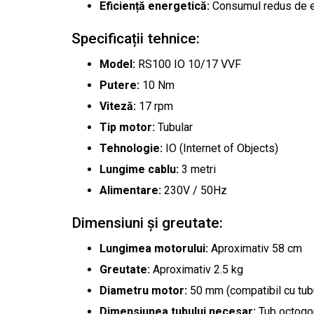
Eficiență energetică:
Consumul redus de e
Specificații tehnice:
Model:
RS100 IO 10/17 VVF
Putere:
10 Nm
Viteză:
17 rpm
Tip motor:
Tubular
Tehnologie:
IO (Internet of Objects)
Lungime cablu:
3 metri
Alimentare:
230V / 50Hz
Dimensiuni și greutate:
Lungimea motorului:
Aproximativ 58 cm
Greutate:
Aproximativ 2.5 kg
Diametru motor:
50 mm (compatibil cu tub
Dimensiunea tubului necesar:
Tub octogon