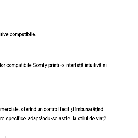
itive compatibile.
r compatibile Somfy printr-o interfață intuitivă și
erciale, oferind un control facil și îmbunătățind
ore specifice, adaptându-se astfel la stilul de viață