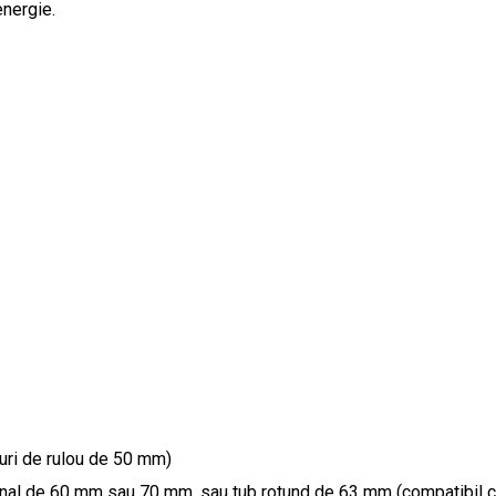
nergie.
uri de rulou de 50 mm)
al de 60 mm sau 70 mm, sau tub rotund de 63 mm (compatibil cu 