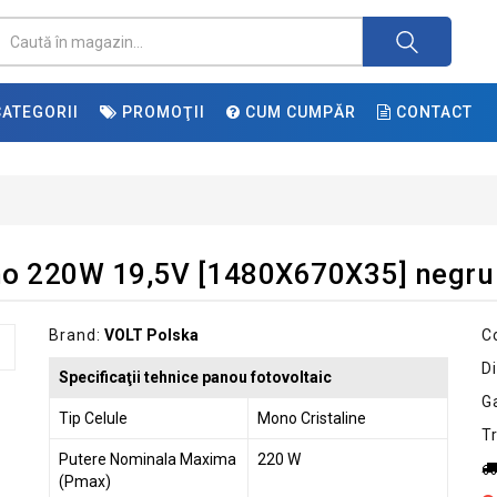
ATEGORII
PROMOŢII
CUM CUMPĂR
CONTACT
no 220W 19,5V [1480X670X35] negru
Brand:
VOLT Polska
C
Di
Specificaţii tehnice panou fotovoltaic
G
Tip Celule
Mono Cristaline
T
Putere Nominala Maxima
220 W
(Pmax)