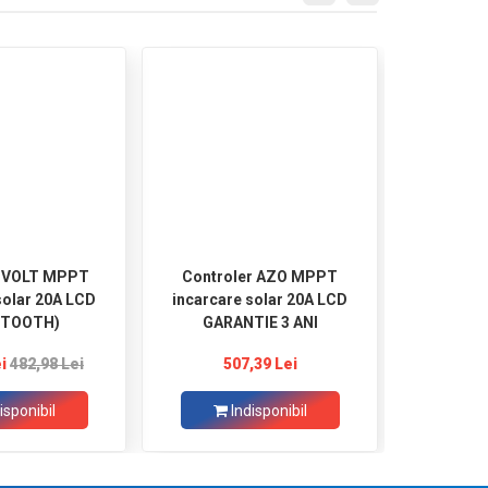
r VOLT MPPT
Controler AZO MPPT
Invertor
solar 20A LCD
incarcare solar 20A LCD
Boost MP
ETOOTH)
GARANTIE 3 ANI
i
482,98 Lei
507,39 Lei
1.
isponibil
Indisponibil