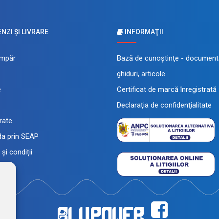
ZI ŞI LIVRARE
INFORMAŢII
mpăr
Bază de cunoştinţe - documenta
ghiduri, articole
e
Certificat de marcă înregistrată
Declaraţia de confidenţialitate
 rate
a prin SEAP
și condiții