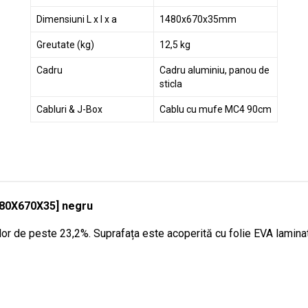
Dimensiuni L x l x a
1480x670x35mm
Greutate (kg)
12,5 kg
Cadru
Cadru aluminiu, panou de
sticla
Cabluri & J-Box
Cablu cu mufe MC4 90cm
480X670X35] negru
or de peste 23,2%. Suprafața este acoperită cu folie EVA laminată