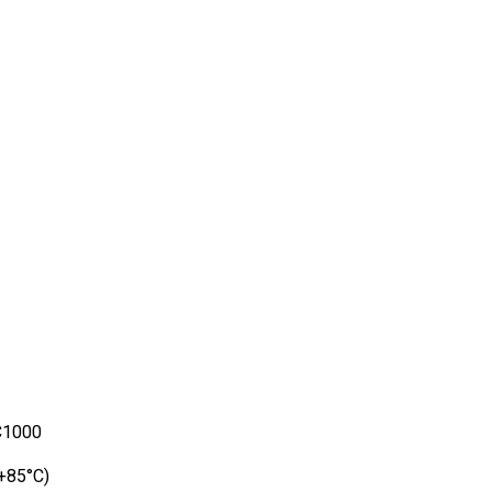
DC1000
(+85°C)