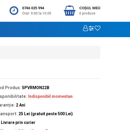
0746 025 994
COŞUL MEU
Orar: 9:00 la 16:00
0
produse
od Produs:
5PVRMON22B
sponibilitate:
Indisponibil momentan
aranție:
2 Ani
ransport:
25 Lei (gratuit peste 500 Lei)
Livrare prin curier