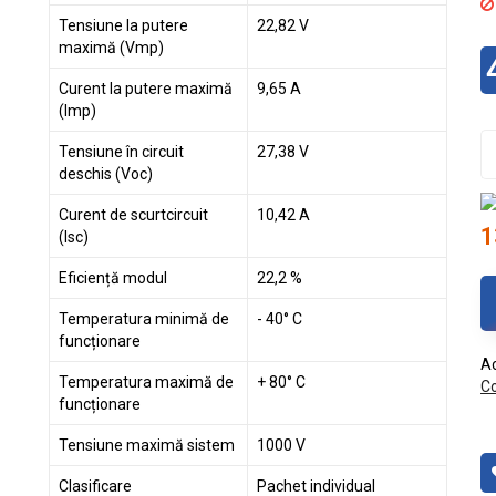
Tensiune la putere
22,82 V
maximă (Vmp)
Curent la putere maximă
9,65 A
(Imp)
Tensiune în circuit
27,38 V
deschis (Voc)
Curent de scurtcircuit
10,42 A
1
(Isc)
Eficiență modul
22,2 %
Temperatura minimă de
- 40° C
funcționare
Ac
Temperatura maximă de
+ 80° C
Co
funcționare
Tensiune maximă sistem
1000 V
Clasificare
Pachet individual