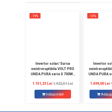
-19%
-13%
Invertor solar/ Sursa
Invertor so
neintreruptibila VOLT PRO
neintreruptib
UNDA PURA serie S 700W /
UNDA PURA se
1000W 12V / 230V
/ 1500W 1
1.151,23 Lei
1.422,51 Lei
1.499,00 Lei
Indisponibil
Adaugă