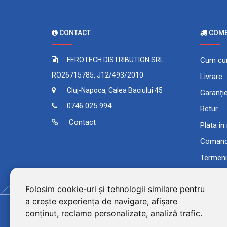
CONTACT
COMEN
FEROTECH DISTRIBUTION SRL
Cum cu
RO26715785, J12/493/2010
Livrare
Cluj-Napoca, Calea Baciului 45
Garanți
0746 025 994
Retur
Contact
Plata în
Comand
Termeni 
Folosim cookie-uri și tehnologii similare pentru
a crește experiența de navigare, afișare
conținut, reclame personalizate, analiză trafic.