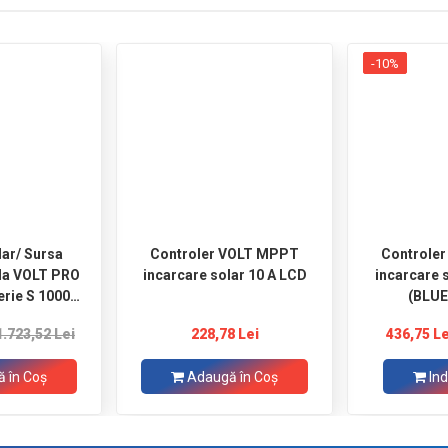
-10%
lar/ Sursa
Controler VOLT MPPT
Controle
ila VOLT PRO
incarcare solar 10 A LCD
incarcare 
rie S 1000W
(BLU
2V / 230V
1.723,52 Lei
228,78 Lei
436,75 Le
 în Coş
Adaugă în Coş
Ind