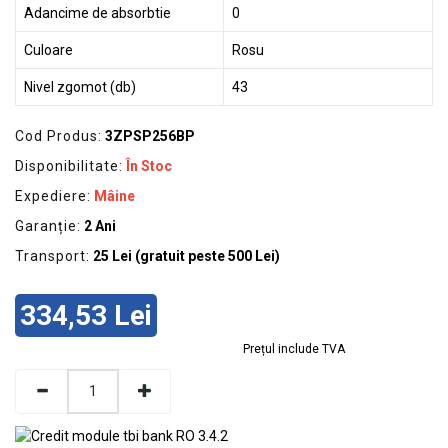
Adancime de absorbtie
0
Culoare
Rosu
Nivel zgomot (db)
43
Cod Produs:
3ZPSP256BP
Disponibilitate:
În Stoc
Expediere:
Mâine
Garanție:
2 Ani
Transport:
25 Lei (gratuit peste 500 Lei)
334,53 Lei
Prețul include TVA