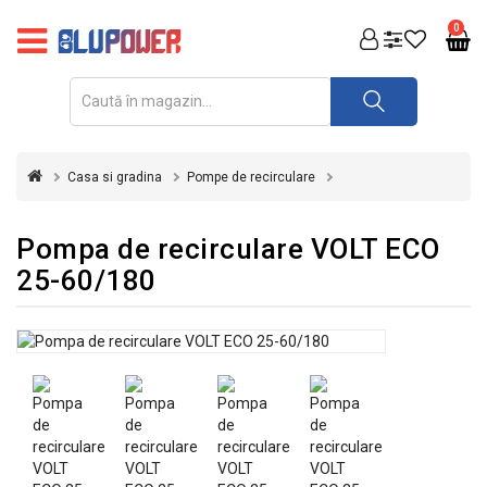
PRODUSE
0
FOTOVOLTAICE
ACUMULATORI
ȘI
Casa si gradina
Pompe de recirculare
REDRESOARE
AUTOMATIZARI
Pompa de recirculare VOLT ECO
25-60/180
INVERTOARE
UPS
&
STABILIZATOARE
DE
TENSIUNE
CASA
SI