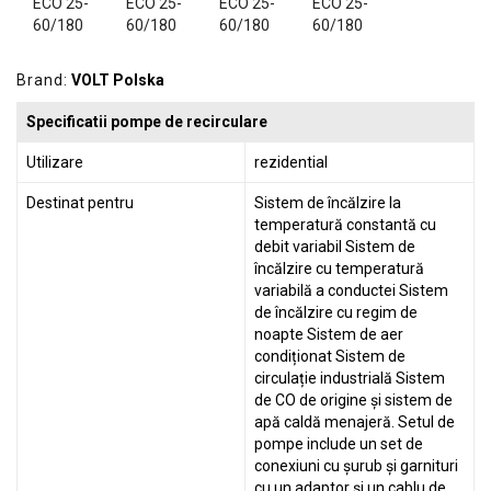
GRADINA
SCULE
SI
Brand:
VOLT Polska
ECHIPAMENTE
Specificatii pompe de recirculare
ELECTRICE
Utilizare
rezidential
ECHIPAMENTE
DE
Destinat pentru
Sistem de încălzire la
PROTECȚIE
temperatură constantă cu
debit variabil Sistem de
KITURI
încălzire cu temperatură
FOTOVOLTAICE
variabilă a conductei Sistem
de încălzire cu regim de
noapte Sistem de aer
condiționat Sistem de
circulație industrială Sistem
de CO de origine și sistem de
apă caldă menajeră. Setul de
pompe include un set de
conexiuni cu șurub și garnituri
cu un adaptor și un cablu de