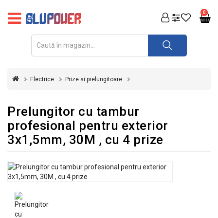
PRODUSE
0
FOTOVOLTAICE
ACUMULATORI
ȘI
Electrice
Prize si prelungitoare
REDRESOARE
AUTOMATIZARI
Prelungitor cu tambur
profesional pentru exterior
INVERTOARE
3x1,5mm, 30M , cu 4 prize
UPS
&
STABILIZATOARE
DE
TENSIUNE
CASA
SI