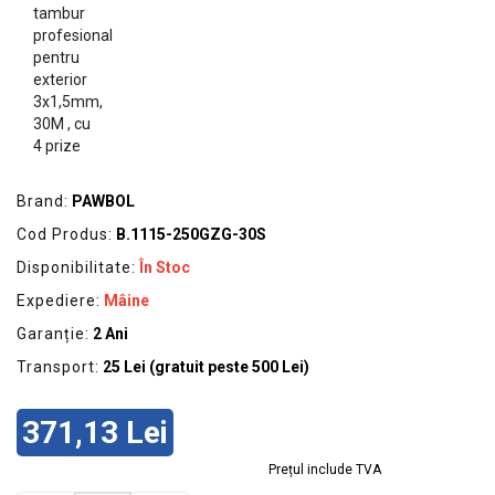
GRADINA
SCULE
SI
ECHIPAMENTE
ELECTRICE
ECHIPAMENTE
Brand:
PAWBOL
DE
PROTECȚIE
Cod Produs:
B.1115-250GZG-30S
Disponibilitate:
În Stoc
KITURI
FOTOVOLTAICE
Expediere:
Mâine
Garanție:
2 Ani
Transport:
25 Lei (gratuit peste 500 Lei)
371,13 Lei
Prețul include TVA