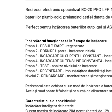
Redresor electronic specializat BC-20 PRO LFP 12
bateriilor plumb-acid, prelungind astfel durata de 
Perfect pentru încărcarea bateriilor auto, gel și A
Încărcătorul funcționează în 7 etape de încărcare :
Etapa 1 - DESULFURARE - regenerare
Etapa 2 - PORNIRE Ușoară - încărcare inițială
Etapa 3 - ÎNCĂRCARE CU CURENTUL CONSTANT - încăr
Etapa 4 - ÎNCĂRCARE CU TENSIUNE CONSTANTĂ - încărc
Etapa 5 - TEST - analiza nivelului de încărcare
Etapa 6 - REGENERARE - îmbunătățirea durabilității bate
Nivelul 7 - REÎNCĂRCARE - monitorizarea și menținerea 
Redresorul este echipat cu un mod de încărcare a baterie
Același mod poate fi folosit și ca sursă de alimentare s
Caracteristicile dispozitivului:
Încărcător inteligent de baterie
Curent maxim de încărcare 20A pentru baterii de 12V