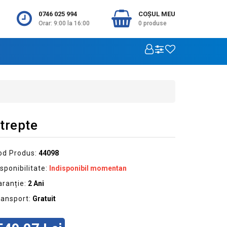
0746 025 994
COŞUL MEU
Orar: 9:00 la 16:00
0
produse
trepte
od Produs:
44098
sponibilitate:
Indisponibil momentan
aranție:
2 Ani
ransport:
Gratuit