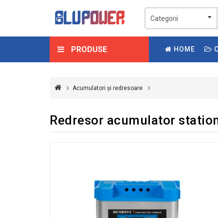
PRODUSE
HOME
C
Acumulatori și redresoare
Redresor acumulator station