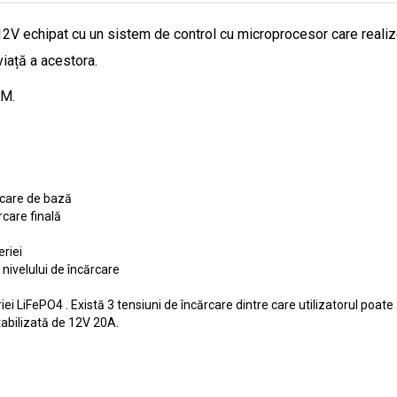
V echipat cu un sistem de control cu ​​microprocesor care realiz
viață a acestora.
GM.
care de bază
are finală
riei
nivelului de încărcare
i LiFePO4 . Există 3 tensiuni de încărcare dintre care utilizatorul poate
tabilizată de 12V 20A.