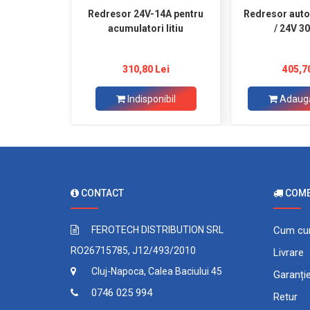
Redresor 24V-14A pentru
Redresor aut
acumulatori litiu
/ 24V 3
310,80 Lei
405,7
Indisponibil
Adaugă
CONTACT
COMEN
FEROTECH DISTRIBUTION SRL
Cum cu
RO26715785, J12/493/2010
Livrare
Cluj-Napoca, Calea Baciului 45
Garanți
0746 025 994
Retur