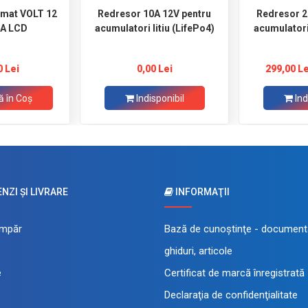
omat VOLT 12
Redresor 10A 12V pentru
Redresor 20A 1
0A LCD
acumulatori litiu (LifePo4)
acumulatori 
0 Lei
0,00 Lei
299,00 Le
 în Coş
Indisponibil
Ind
ZI ŞI LIVRARE
INFORMAŢII
mpăr
Bază de cunoştinţe - documenta
ghiduri, articole
e
Certificat de marcă înregistrată
Declaraţia de confidenţialitate