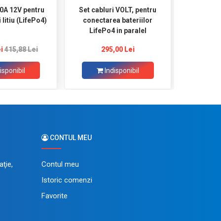
2V pentru
Set cabluri VOLT, pentru
Incarcato
litiu (LifePo4)
conectarea bateriilor
Blue Smar
LifePo4 in paralel
12/5+
i
415,88 Lei
295,00 Lei
5
isponibil
Indisponibil
Ad
CONTUL MEU
ţie,
Contul meu
Istoric comenzi
Favorite