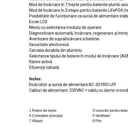
Mod de încărcare în 7 trepte pentru bateriile plumb-aci
Mod de încărcare în 3 etape pentru bateriile LiFePO4 (te
Posibilitate de funcționare ca sursă de alimentare stabi
Ecran LCD
Meniu cu selectarea modului de operare
Diagnosticare automată, încărcare, regenerare și întreți
Avertizare de supraîncărcare a bateriei
Securitate electronică
Carcasa durabila din aluminiu
Selectarea tipului de baterie în modul de încărcare (A
Răcire activă
Eficiență ridicată
Inclus:
Încărcător și sursă de alimentare BC-20 PRO LFP
Cabluri de alimentare: 230VAC + cablu cu cleme crocodi
1 Putere de ieșire
2 conector pentru tele
4 Comutator principal
5 Ventilator
7 Afișare
8 Fire