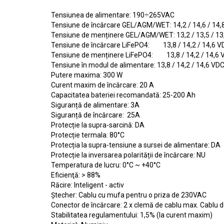
Tensiunea de alimentare: 190÷265VAC
Tensiune de încărcare GEL/AGM/WET: 14,2 / 14,6 / 14,
Tensiune de menținere GEL/AGM/WET: 13,2 / 13,5 / 13
Tensiune de încărcare LiFePO4: 13,8 / 14,2 / 14,6 V
Tensiune de menținere LiFePO4: 13,8 / 14,2 / 14,6 
Tensiune în modul de alimentare: 13,8 / 14,2 / 14,6 VD
Putere maxima: 300 W
Curent maxim de încărcare: 20 A
Capacitatea bateriei recomandată: 25-200 Ah
Siguranță de alimentare: 3A
Siguranță de încărcare: 25A
Protecție la supra-sarcină: DA
Protecție termala: 80°C
Protecția la supra-tensiune a sursei de alimentare: DA
Protecție la inversarea polarității de încărcare: NU
Temperatura de lucru: 0°C ~ +40°C
Eficienţă: > 88%
Răcire: Inteligent - activ
Ștecher: Cablu cu mufa pentru o priza de 230VAC
Conector de încărcare: 2 x clemă de cablu max. Cablu 
Stabilitatea regulamentului: 1,5% (la curent maxim)