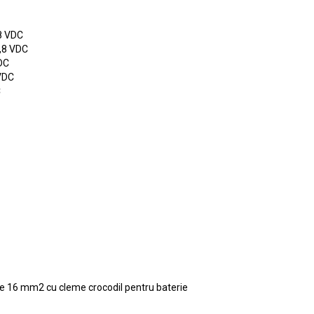
8 VDC
,8 VDC
DC
VDC
C
de 16 mm2 cu cleme crocodil pentru baterie