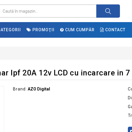
ATEGORII
PROMOŢII
CUM CUMPĂR
CONTACT
ar lpf 20A 12v LCD cu incarcare in 7 
Brand:
AZO Digital
C
Di
G
T