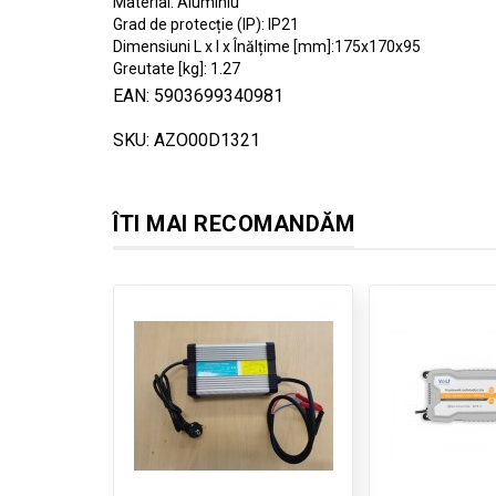
Material: Aluminiu
Grad de protecție (IP): IP21
Dimensiuni L x l x Înălțime [mm]:175x170x95
Greutate [kg]: 1.27
EAN: 5903699340981
SKU: AZO00D1321
ÎTI MAI RECOMANDĂM