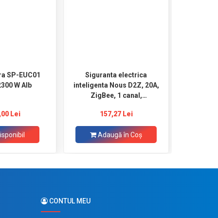
ra SP-EUC01
Siguranta electrica
Siguran
2300 W Alb
inteligenta Nous D2Z, 20A,
D5Z Pro
ZigBee, 1 canal,
63A Varf S
Monitorizare energie,
1 canal, 
,00 Lei
157,27 Lei
1
montare pe sina DIN
(W, kWh, 
sina DIN
isponibil
Adaugă în Coş
Ad
CONTUL MEU