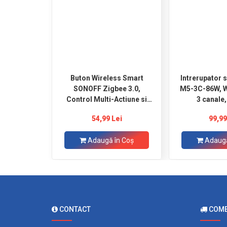
Buton Wireless Smart
Intrerupator 
SONOFF Zigbee 3.0,
M5-3C-86W, Wi
Control Multi-Actiune si
3 canale,
Design Compact
54,99 Lei
99,99
Adaugă în Coş
Adaugă
CONTACT
COMEN