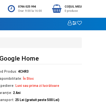
0746 025 994
COŞUL MEU
Orar: 9:00 la 16:00
0
produse
a/Google Home
od Produs:
4CHR3
sponibilitate:
În Stoc
xpediere:
Luni sau prima zi lucrătoare
aranție:
2 Ani
ransport:
25 Lei (gratuit peste 500 Lei)