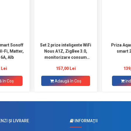
smart Sonoff
Set 2 prize inteligente WiFi
Priza Aqa
-Fi, Matter,
Nous A1Z, ZigBee 3.0,
smart 
 6A, Alb
monitorizare consum
energie, 2500W/10A
 Lei
157,00 Lei
139
 în Coş
Adaugă în Coş
Ind
ZI ŞI LIVRARE
INFORMAŢII