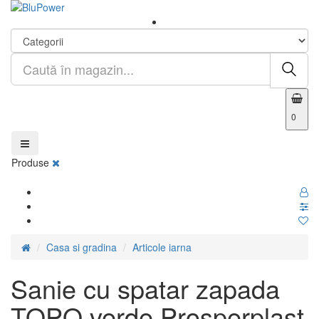
0
Produse
Casa si gradina
Articole iarna
Sanie cu spatar zapada
TOPO verde Prosperplast