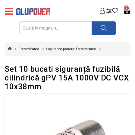
PRODUSE
0
FOTOVOLTAICE
ACUMULATORI
ȘI
Fotovoltaice
Sigurante panouri fotovoltaice
REDRESOARE
AUTOMATIZARI
Set 10 bucati siguranță fuzibilă
cilindrică gPV 15A 1000V DC VCX
INVERTOARE
10x38mm
UPS
&
STABILIZATOARE
DE
TENSIUNE
CASA
SI