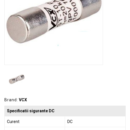
GRADINA
SCULE
SI
ECHIPAMENTE
ELECTRICE
ECHIPAMENTE
DE
PROTECȚIE
KITURI
FOTOVOLTAICE
Brand:
VCX
Specificatii sigurante DC
Curent
DC