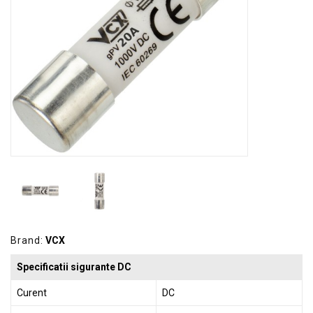
GRADINA
SCULE
SI
ECHIPAMENTE
ELECTRICE
ECHIPAMENTE
DE
PROTECȚIE
KITURI
FOTOVOLTAICE
Brand:
VCX
Specificatii sigurante DC
Curent
DC