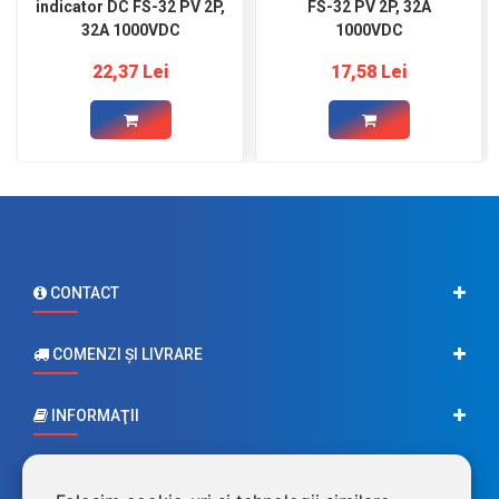
indicator DC FS-32 PV 2P,
FS-32 PV 2P, 32A
32A 1000VDC
1000VDC
22,37 Lei
17,58 Lei
CONTACT
COMENZI ŞI LIVRARE
INFORMAŢII
CONTUL MEU