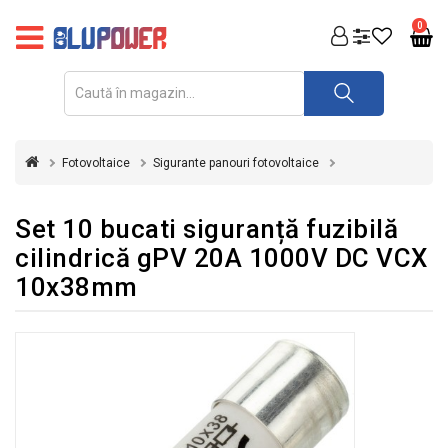
PRODUSE
0
FOTOVOLTAICE
ACUMULATORI
ȘI
Fotovoltaice
Sigurante panouri fotovoltaice
REDRESOARE
AUTOMATIZARI
Set 10 bucati siguranță fuzibilă
cilindrică gPV 20A 1000V DC VCX
INVERTOARE
10x38mm
UPS
&
STABILIZATOARE
DE
TENSIUNE
CASA
SI