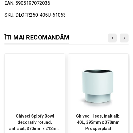
EAN: 5905197072036
SKU: DLOFR250-405U-61063
ÎTI MAI RECOMANDĂM
Ghiveci Splofy Bowl
Ghiveci Heos, inalt alb,
decorativ rotund,
40L, 395mm x 370mm
antracit, 370mm x 218mm
Prosperplast