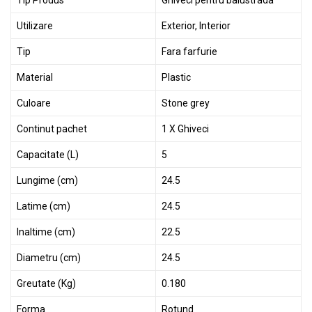
Tip Produs
Ghiveci pentru balustrada
Utilizare
Exterior, Interior
Tip
Fara farfurie
Material
Plastic
Culoare
Stone grey
Continut pachet
1 X Ghiveci
Capacitate (L)
5
Lungime (cm)
24.5
Latime (cm)
24.5
Inaltime (cm)
22.5
Diametru (cm)
24.5
Greutate (Kg)
0.180
Forma
Rotund