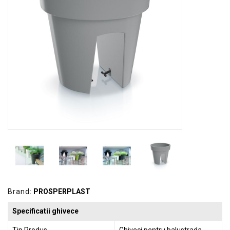
GRADINA
SCULE
SI
ECHIPAMENTE
ELECTRICE
ECHIPAMENTE
DE
PROTECȚIE
KITURI
FOTOVOLTAICE
Brand:
PROSPERPLAST
Specificatii ghivece