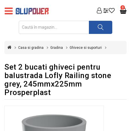
PRODUSE
0
FOTOVOLTAICE
ACUMULATORI
ȘI
Casa si gradina
Gradina
Ghivece si suporturi
REDRESOARE
AUTOMATIZARI
Set 2 bucati ghiveci pentru
balustrada Lofly Railing stone
INVERTOARE
grey, 245mmx225mm
UPS
Prosperplast
&
STABILIZATOARE
DE
TENSIUNE
CASA
SI