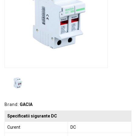
GRADINA
SCULE
SI
ECHIPAMENTE
ELECTRICE
ECHIPAMENTE
DE
PROTECȚIE
KITURI
FOTOVOLTAICE
Brand:
GACIA
Specificatii sigurante DC
Curent
DC