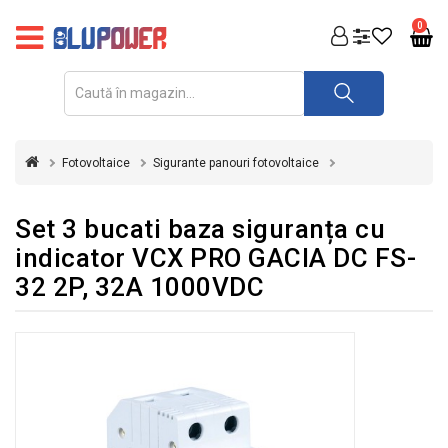
PRODUSE
0
FOTOVOLTAICE
ACUMULATORI
ȘI
Fotovoltaice
Sigurante panouri fotovoltaice
REDRESOARE
AUTOMATIZARI
Set 3 bucati baza siguranța cu
indicator VCX PRO GACIA DC FS-
INVERTOARE
32 2P, 32A 1000VDC
UPS
&
STABILIZATOARE
DE
TENSIUNE
CASA
SI