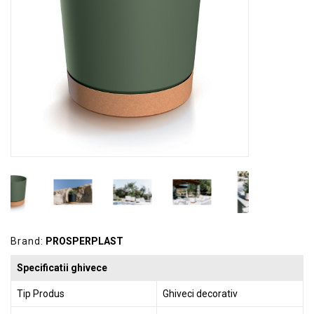
GRADINA
SCULE
SI
ECHIPAMENTE
ELECTRICE
ECHIPAMENTE
DE
PROTECȚIE
KITURI
FOTOVOLTAICE
Brand:
PROSPERPLAST
Specificatii ghivece
Tip Produs
Ghiveci decorativ