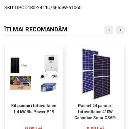
SKU: DPOD180-2411U/4665W-61060
ÎTI MAI RECOMANDĂM
Kit panouri fotovoltaice
Pachet 24 panouri
1,4 kW Blu Power P19
fotovoltaice 410W
Canadian Solar CS6R-
410MS
0,00 Lei
0,00 Lei