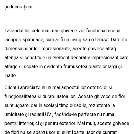
și decorațiuni.
La rândul lor, cele mai mari ghivece vor funcționa bine în
încăperi spațioase, cum ar fi un living sau o terasă. Datorită
dimensiunilor lor impresionante, aceste ghivece atrag
atenția și constituie un element decorativ impresionant care
atrage și scoate în evidență frumusețea plantelor largi și
înalte.
Clienții apreciază nu numai aspectul lor estetic, ci și
funcționalitatea și durabilitatea lor . Aceste ghivece de flori
sunt ușoare, dar în același timp durabile, rezistente la
umiditate și radiații UV , făcându-le perfecte nu numai
pentru interior, ci și pentru exterior. Mai mult, aceste ghivece
de flori nu se sparg usor si sunt foarte usor de curatat.