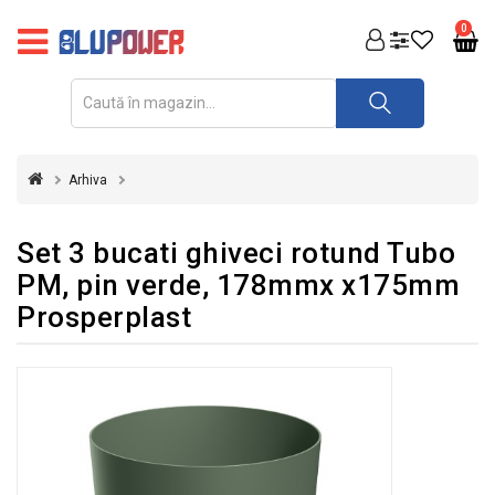
PRODUSE
0
FOTOVOLTAICE
ACUMULATORI
ȘI
Arhiva
REDRESOARE
AUTOMATIZARI
Set 3 bucati ghiveci rotund Tubo
PM, pin verde, 178mmx x175mm
INVERTOARE
Prosperplast
UPS
&
STABILIZATOARE
DE
TENSIUNE
CASA
SI