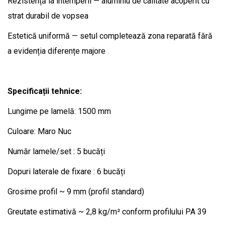
Rezistență la intemperii — aluminiu de calitate acoperit cu
strat durabil de vopsea
Estetică uniformă — setul completează zona reparată fără
a evidenția diferențe majore
Specificații tehnice:
Lungime pe lamelă: 1500 mm
Culoare: Maro Nuc
Număr lamele/set : 5 bucăți
Dopuri laterale de fixare : 6 bucăți
Grosime profil ~ 9 mm (profil standard)
Greutate estimativă ~ 2,8 kg/m² conform profilului PA 39