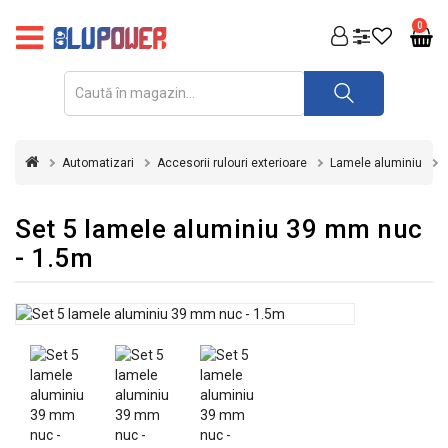
PRODUSE
0
FOTOVOLTAICE
ACUMULATORI
ȘI
Automatizari
Accesorii rulouri exterioare
Lamele aluminiu
REDRESOARE
AUTOMATIZARI
Set 5 lamele aluminiu 39 mm nuc
- 1.5m
INVERTOARE
UPS
&
STABILIZATOARE
DE
TENSIUNE
CASA
SI