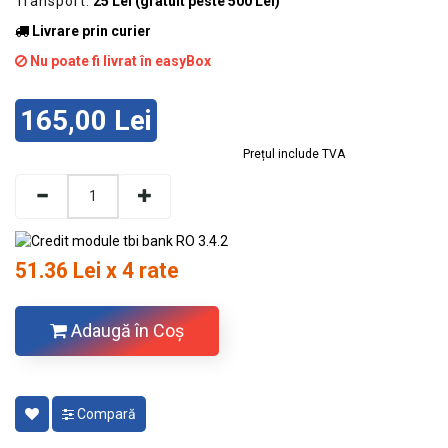
Transport:
25 Lei (gratuit peste 500 Lei)
Livrare prin curier
Nu poate fi livrat în easyBox
165,00 Lei
Prețul include TVA
51.36 Lei x 4 rate
Adaugă în Coş
Compară