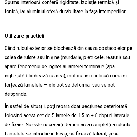
Spuma interioară conferă rigiditate, izolație termică și
fonică, iar aluminiul oferă durabilitate în fața intemperiilor.
Utilizare practică
Când ruloul exterior se blochează din cauza obstacolelor pe
calea de rulare sau în șine (murdărie, pietricele, resturi) sau
apare fenomenul de îngheț al lamelei terminale (apa
înghețată blochează rularea), motorul își continuă cursa și
forțează lamelele — ele pot se deforma sau se pot
desprinde.
În astfel de situații, poți repara doar secțiunea deteriorată
folosind acest set de 5 lamele de 1,5 m + 6 dopuri laterale
de fixare. Nu este necesară demontarea completă a ruloului.
Lamelele se introduc în locaș, se fixează lateral, și se