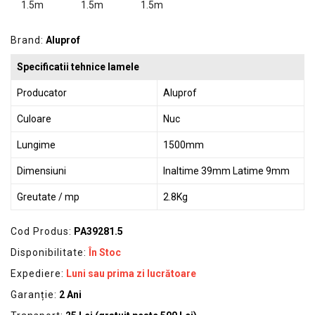
GRADINA
SCULE
Brand:
Aluprof
SI
ECHIPAMENTE
Specificatii tehnice lamele
ELECTRICE
Producator
Aluprof
ECHIPAMENTE
Culoare
Nuc
DE
PROTECȚIE
Lungime
1500mm
Dimensiuni
Inaltime 39mm Latime 9mm
KITURI
FOTOVOLTAICE
Greutate / mp
2.8Kg
Cod Produs:
PA39281.5
Disponibilitate:
În Stoc
Expediere:
Luni sau prima zi lucrătoare
Garanție:
2 Ani