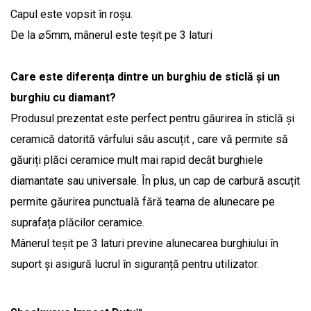
Capul este vopsit în roșu.
De la ⌀5mm, mânerul este teșit pe 3 laturi
Care este diferența dintre un burghiu de sticlă și un
burghiu cu diamant?
Produsul prezentat este perfect pentru găurirea în sticlă și
ceramică datorită vârfului său ascuțit , care vă permite să
găuriți plăci ceramice mult mai rapid decât burghiele
diamantate sau universale. În plus, un cap de carbură ascuțit
permite găurirea punctuală fără teama de alunecare pe
suprafața plăcilor ceramice.
Mânerul teșit pe 3 laturi previne alunecarea burghiului în
suport și asigură lucrul în siguranță pentru utilizator.