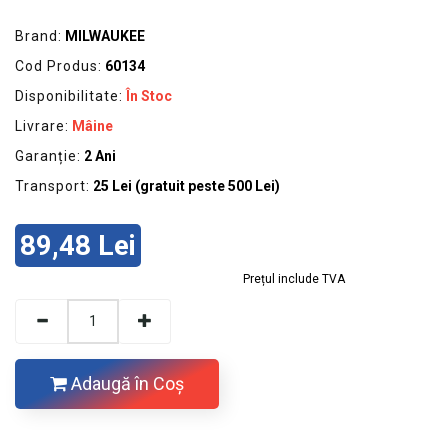
Brand:
MILWAUKEE
Cod Produs:
60134
Disponibilitate:
În Stoc
Livrare:
Mâine
Garanție:
2 Ani
Transport:
25 Lei (gratuit peste 500 Lei)
89,48 Lei
Prețul include TVA
Adaugă în Coş