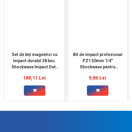
Set de biți magnetici cu
Bit de impact profesional
impact durabil 38 buc.
PZ1 50mm 1/4"
Shockwave Impact Duty
Shockwave pentru
Milwaukee
șurubelniță MILWAUKEE
188,11 Lei
9,86 Lei