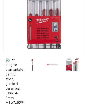
GRADINA
SCULE
SI
ECHIPAMENTE
ELECTRICE
ECHIPAMENTE
DE
PROTECȚIE
KITURI
FOTOVOLTAICE