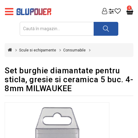
PRODUSE
0
FOTOVOLTAICE
ACUMULATORI
ȘI
Scule si echipamente
Consumabile
REDRESOARE
AUTOMATIZARI
Set burghie diamantate pentru
sticla, gresie si ceramica 5 buc. 4-
INVERTOARE
8mm MILWAUKEE
UPS
&
STABILIZATOARE
DE
TENSIUNE
CASA
SI