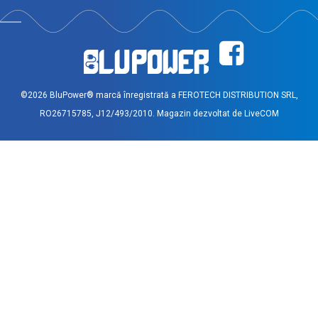
©2026 BluPower® marcă înregistrată a FEROTECH DISTRIBUTION SRL,
RO26715785, J12/493/2010. Magazin dezvoltat de
LiveCOM