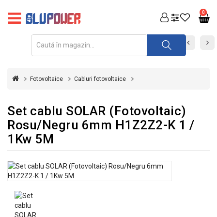
PRODUSE
0
FOTOVOLTAICE
ACUMULATORI
ȘI
Fotovoltaice
Cabluri fotovoltaice
REDRESOARE
AUTOMATIZARI
Set cablu SOLAR (Fotovoltaic)
Rosu/Negru 6mm H1Z2Z2-K 1 /
INVERTOARE
1Kw 5M
UPS
&
STABILIZATOARE
DE
TENSIUNE
CASA
SI