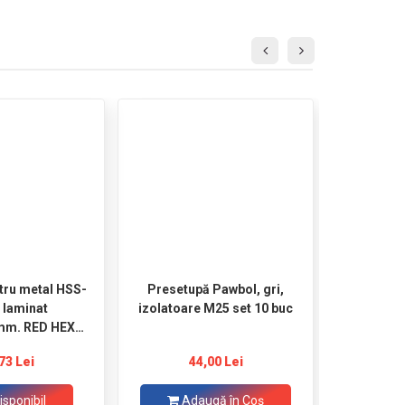
tru metal HSS-
Presetupă Pawbol, gri,
Biți de
 laminat
izolatoare M25 set 10 buc
șurubelni
mm. RED HEX
Shoc
Shockwave MILWAUKEE
MI
73 Lei
44,00 Lei
isponibil
Adaugă în Coş
Ad