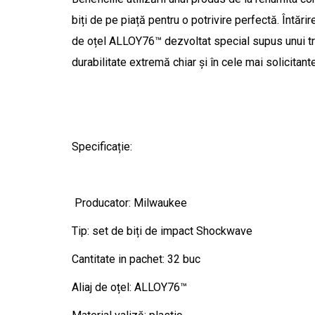
biți de pe piață pentru o potrivire perfectă. Întăr
de oțel ALLOY76™ dezvoltat special supus unui tr
durabilitate extremă chiar și în cele mai solicitante 
Specificație:
Producator: Milwaukee
Tip: set de biți de impact Shockwave
Cantitate in pachet: 32 buc
Aliaj de oțel: ALLOY76™