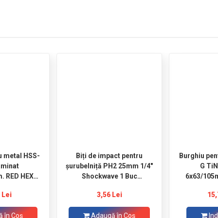
u metal HSS-
Biți de impact pentru
Burghiu pen
aminat
șurubelniță PH2 25mm 1/4"
G TiN
. RED HEX
Shockwave 1 Buc
6x63/105
hockwave MILWAUKEE
MILWAUKEE
 Lei
3,56 Lei
15,
 în Coş
Adaugă în Coş
Ind