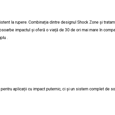
istent la rupere. Combinația dintre designul Shock Zone și tratam
absoarbe impactul și oferă o viață de 30 de ori mai mare în compar
plu .
entru aplicații cu impact puternic, ci și un sistem complet de solu