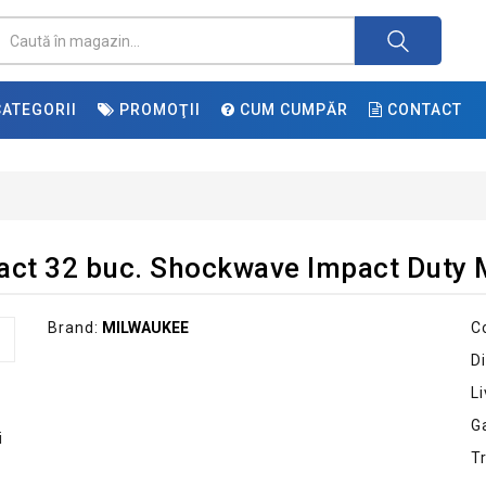
ATEGORII
PROMOŢII
CUM CUMPĂR
CONTACT
mpact 32 buc. Shockwave Impact Duty
Brand:
MILWAUKEE
C
Di
Li
G
T