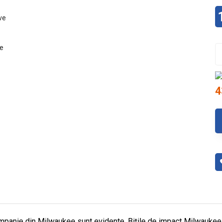
4
a companie din Milwaukee sunt evidente. Bițile de impact Milwauk