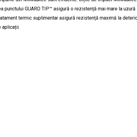
irea punctului GUARD TIP™ asigură o rezistență mai mare la uzură și
atament termic suplimentar asigură rezistență maximă la deteri
aplicații.