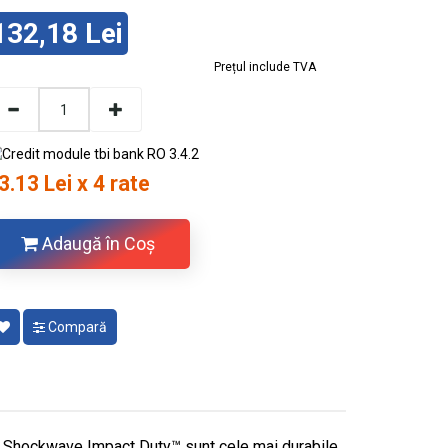
132,18 Lei
Prețul include TVA
3.13 Lei x 4 rate
Adaugă în Coş
Compară
ee Shockwave Impact Duty™ sunt cele mai durabile