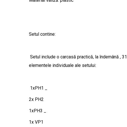
Material valiză: plastic
Setul contine:
Setul include o carcasă practică, la îndemână , 
elementele individuale ale setului:
1xPH1 _
2x PH2
1xPH3 _
1x VP1