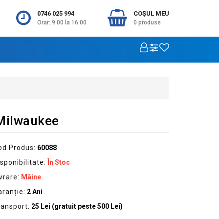
0746 025 994
COŞUL MEU
Orar: 9:00 la 16:00
0
produse
 Milwaukee
od Produs:
60088
sponibilitate:
În Stoc
vrare:
Mâine
aranție:
2 Ani
ransport:
25 Lei (gratuit peste 500 Lei)