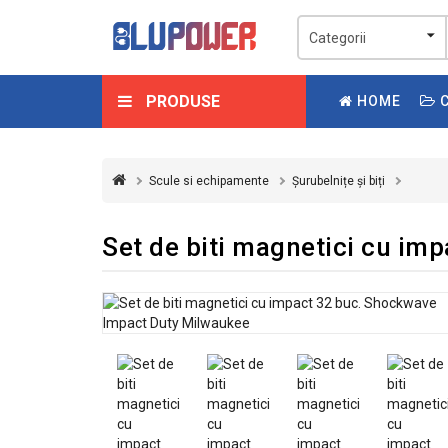
PRODUSE
HOME
C
Scule si echipamente
Șurubelnițe și biți
Set de biti magnetici cu i