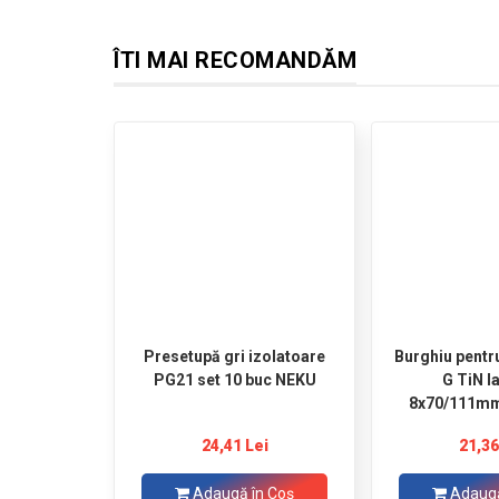
ÎTI MAI RECOMANDĂM
Presetupă gri izolatoare
Burghiu pentr
PG21 set 10 buc NEKU
G TiN l
8x70/111mm
S
24,41 Lei
21,36
Adaugă în Coş
Adaugă