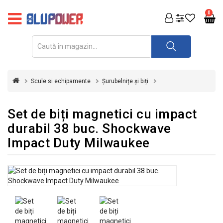
PRODUSE
0
FOTOVOLTAICE
ACUMULATORI
ȘI
Scule si echipamente
Șurubelnițe și biți
REDRESOARE
AUTOMATIZARI
Set de biți magnetici cu impact
durabil 38 buc. Shockwave
INVERTOARE
Impact Duty Milwaukee
UPS
&
STABILIZATOARE
DE
TENSIUNE
CASA
SI