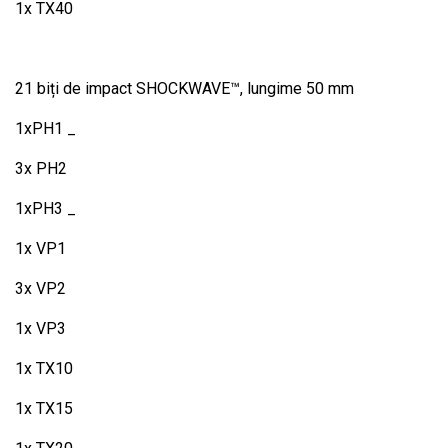
1x TX40
21 biți de impact SHOCKWAVE™, lungime 50 mm
1xPH1 _
3x PH2
1xPH3 _
1x VP1
3x VP2
1x VP3
1x TX10
1x TX15