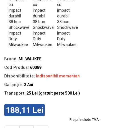
GRADINA
SCULE
SI
ECHIPAMENTE
ELECTRICE
ECHIPAMENTE
DE
PROTECȚIE
Brand:
MILWAUKEE
Cod Produs:
60089
KITURI
FOTOVOLTAICE
Disponibilitate:
Indisponibil momentan
Garanție:
2 Ani
Transport:
25 Lei (gratuit peste 500 Lei)
188,11 Lei
Prețul include TVA