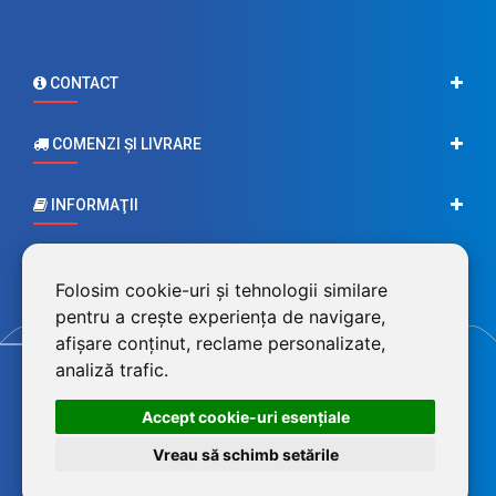
CONTACT
COMENZI ŞI LIVRARE
INFORMAŢII
CONTUL MEU
Folosim cookie-uri și tehnologii similare
pentru a crește experiența de navigare,
afișare conținut, reclame personalizate,
analiză trafic.
Accept cookie-uri esenţiale
Vreau să schimb setările
©2026 BluPower® marcă înregistrată a FEROTECH DISTRIBUTION SRL,
RO26715785, J12/493/2010. Magazin dezvoltat de
LiveCOM