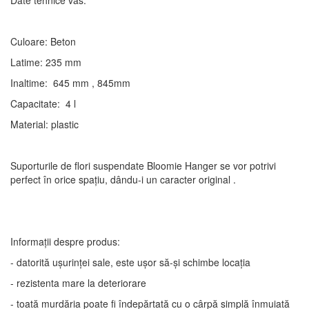
Date tehnice vas:
Culoare: Beton
Latime: 235 mm
Inaltime: 645 mm , 845mm
Capacitate: 4 l
Material: plastic
Suporturile de flori suspendate Bloomie Hanger se vor potrivi
perfect în orice spațiu, dându-i un caracter original .
Informații despre produs:
- datorită ușurinței sale, este ușor să-și schimbe locația
- rezistenta mare la deteriorare
- toată murdăria poate fi îndepărtată cu o cârpă simplă înmuiată