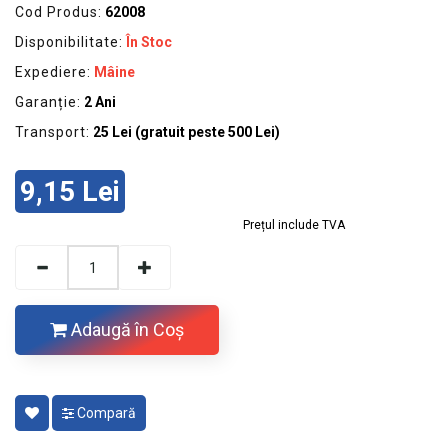
GRADINA
Cod Produs:
62008
Disponibilitate:
În Stoc
SCULE
SI
Expediere:
Mâine
ECHIPAMENTE
Garanție:
2 Ani
ELECTRICE
Transport:
25 Lei (gratuit peste 500 Lei)
ECHIPAMENTE
9,15 Lei
DE
PROTECȚIE
Prețul include TVA
KITURI
FOTOVOLTAICE
Adaugă în Coş
Compară