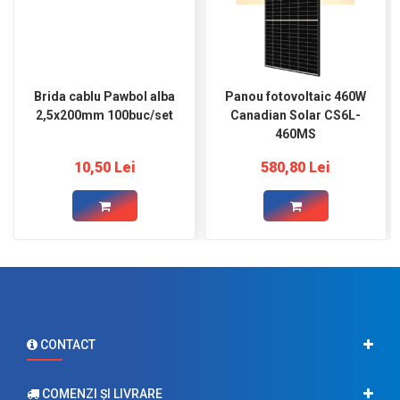
Brida cablu Pawbol alba
Panou fotovoltaic 460W
2,5x200mm 100buc/set
Canadian Solar CS6L-
460MS
10,50 Lei
580,80 Lei
CONTACT
COMENZI ŞI LIVRARE