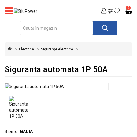
PRODUSE
0
FOTOVOLTAICE
ACUMULATORI
ȘI
Electrice
Siguranțe electrice
REDRESOARE
AUTOMATIZARI
Siguranta automata 1P 50A
INVERTOARE
UPS
&
STABILIZATOARE
DE
TENSIUNE
CASA
Brand:
GACIA
SI