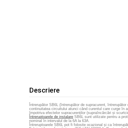
Descriere
Întrerupător SB6L (întrerupător de supracurent, întrerupător 
continuitatea circuitului atunci când curentul care curge în 
împotriva efectelor supracurenților (supraîncărcări și scurtcirc
Întreruptoarele de instalare
SB6L sunt utilizate pentru a prot
nominal în intervalul de la 6A la 63A.
Întreruptoarele SB6L pot fi folosite ocazional și ca întrerupăt