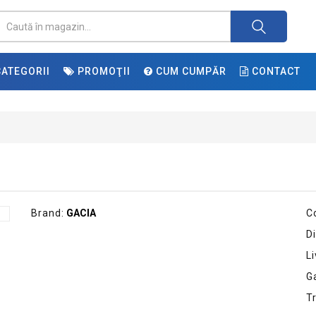
ATEGORII
PROMOŢII
CUM CUMPĂR
CONTACT
Brand:
GACIA
C
Di
Li
G
T