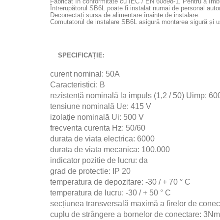
Fabricat în conformitate cu IEC / EN 60898-1.
Pentru a îmbu
Întrerupătorul SB6L poate fi instalat numai de personal autor
Deconectați sursa de alimentare înainte de instalare.
Comutatorul de instalare SB6L asigură montarea sigură și uș
SPECIFICAȚIE:
curent nominal: 50A
Caracteristici: B
rezistență nominală la impuls (1,2 / 50) Uimp: 60
tensiune nominală Ue: 415 V
izolație nominală Ui: 500 V
frecventa curenta Hz: 50/60
durata de viata electrica: 6000
durata de viata mecanica: 100.000
indicator pozitie de lucru: da
grad de protectie: IP 20
temperatura de depozitare: -30 / + 70 ° C
temperatura de lucru: -30 / + 50 ° C
secțiunea transversală maximă a firelor de cone
cuplu de strângere a bornelor de conectare: 3Nm