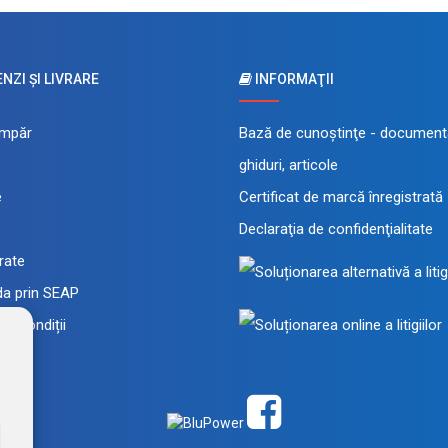
ZI ŞI LIVRARE
INFORMAŢII
mpăr
Bază de cunoştinţe - documenta
ghiduri, articole
e
Certificat de marcă înregistrată
Declaraţia de confidenţialitate
 rate
a prin SEAP
și condiții