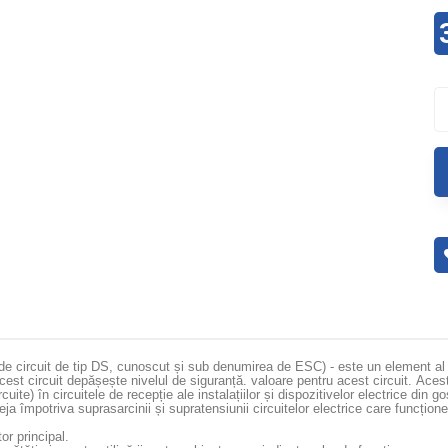
de circuit de tip DS, cunoscut și sub denumirea de ESC) - este un element al in
acest circuit depășește nivelul de siguranță. valoare pentru acest circuit.
Acest
uite) în circuitele de recepție ale instalațiilor și dispozitivelor electrice din go
eja împotriva suprasarcinii și supratensiunii circuitelor electrice care funcți
or principal.