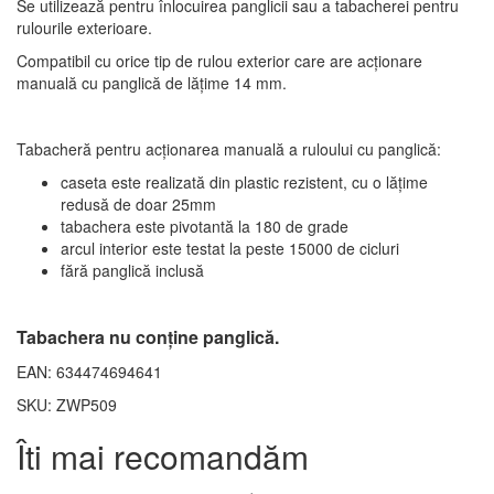
Se utilizează pentru înlocuirea panglicii sau a tabacherei pentru
rulourile exterioare.
Compatibil cu orice tip de rulou exterior care are acționare
manuală cu panglică de lățime 14 mm.
Tabacheră pentru acționarea manuală a ruloului cu panglică:
caseta este realizată din plastic rezistent, cu o lățime
redusă de doar 25mm
tabachera este pivotantă la 180 de grade
arcul interior este testat la peste 15000 de cicluri
fără panglică inclusă
Tabachera nu conține panglică.
EAN: 634474694641
SKU: ZWP509
Îti mai recomandăm