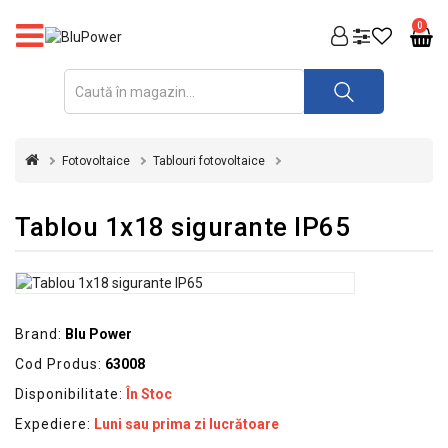
PRODUSE
0
FOTOVOLTAICE
ACUMULATORI
ȘI
Fotovoltaice
Tablouri fotovoltaice
REDRESOARE
AUTOMATIZARI
Tablou 1x18 sigurante IP65
INVERTOARE
UPS
&
STABILIZATOARE
Brand:
Blu Power
DE
Cod Produs:
63008
TENSIUNE
Disponibilitate:
În Stoc
CASA
Expediere:
Luni sau prima zi lucrătoare
SI