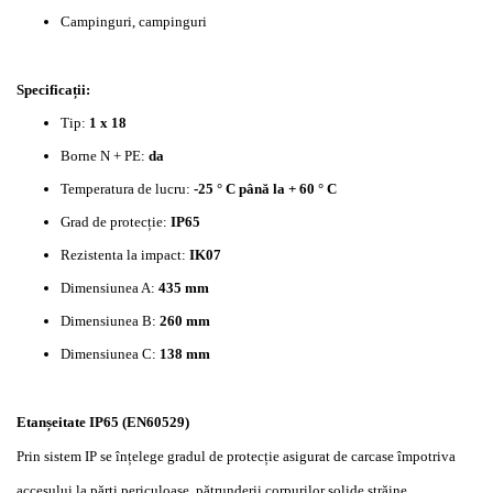
Campinguri, campinguri
Specificații:
Tip:
1 x 18
Borne N + PE:
da
Temperatura de lucru:
-25 ° C până la + 60 ° C
Grad de protecție:
IP65
Rezistenta la impact:
IK07
Dimensiunea A:
435 mm
Dimensiunea B:
260 mm
Dimensiunea C:
138 mm
Etanșeitate IP65 (EN60529)
Prin sistem IP se înțelege gradul de protecție asigurat de carcase împotriva
accesului la părți periculoase, pătrunderii corpurilor solide străine,