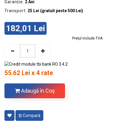
GRADINA
Garanție:
2 Ani
Transport:
25 Lei (gratuit peste 500 Lei)
SCULE
SI
ECHIPAMENTE
182,01 Lei
ELECTRICE
Prețul include TVA
ECHIPAMENTE
DE
PROTECȚIE
55.62 Lei x 4 rate
KITURI
FOTOVOLTAICE
Adaugă în Coş
Compară