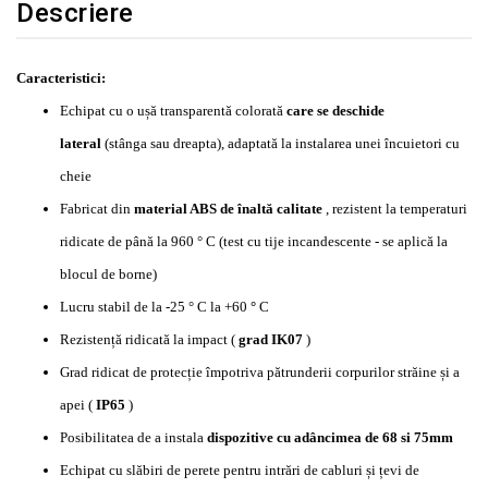
Descriere
Caracteristici:
Echipat cu o ușă transparentă colorată
care se deschide
lateral
(stânga sau dreapta), adaptată la instalarea unei încuietori cu
cheie
Fabricat din
material ABS de înaltă calitate
, rezistent la temperaturi
ridicate de până la 960 ° C (test cu tije incandescente - se aplică la
blocul de borne)
Lucru stabil de la -25 ° C la +60
°
C
Rezistență ridicată la impact (
grad IK07
)
Grad ridicat de protecție împotriva pătrunderii corpurilor străine și a
apei (
IP65
)
Posibilitatea de a instala
dispozitive cu adâncimea de 68 si 75mm
Echipat cu slăbiri de perete pentru intrări de cabluri și țevi de