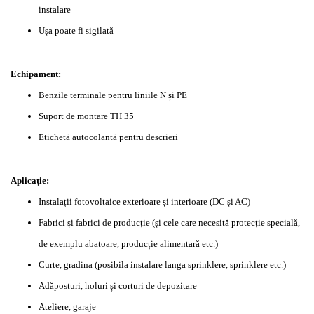
instalare
Ușa poate fi sigilată
Echipament:
Benzile terminale pentru liniile N și PE
Suport de montare TH 35
Etichetă autocolantă pentru descrieri
Aplicație:
Instalații fotovoltaice exterioare și interioare (DC și AC)
Fabrici și fabrici de producție (și cele care necesită protecție specială,
de exemplu abatoare, producție alimentară etc.)
Curte, gradina (posibila instalare langa sprinklere, sprinklere etc.)
Adăposturi, holuri și corturi de depozitare
Ateliere, garaje