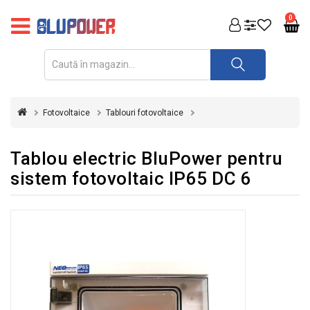
PRODUSE
0
FOTOVOLTAICE
ACUMULATORI
ȘI
Fotovoltaice
Tablouri fotovoltaice
REDRESOARE
AUTOMATIZARI
Tablou electric BluPower pentru
sistem fotovoltaic IP65 DC 6
INVERTOARE
UPS
&
STABILIZATOARE
DE
TENSIUNE
CASA
SI