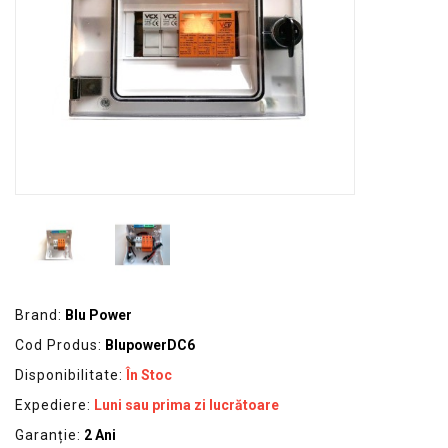
GRADINA
SCULE
SI
ECHIPAMENTE
ELECTRICE
ECHIPAMENTE
DE
PROTECȚIE
KITURI
FOTOVOLTAICE
Brand:
Blu Power
Cod Produs:
BlupowerDC6
Disponibilitate:
În Stoc
Expediere:
Luni sau prima zi lucrătoare
Garanție:
2 Ani