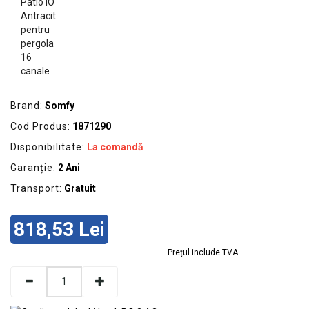
GRADINA
SCULE
SI
ECHIPAMENTE
ELECTRICE
Brand:
Somfy
ECHIPAMENTE
Cod Produs:
1871290
DE
PROTECȚIE
Disponibilitate:
La comandă
Garanție:
2 Ani
KITURI
FOTOVOLTAICE
Transport:
Gratuit
818,53 Lei
Prețul include TVA