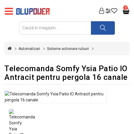
PRODUSE
0
FOTOVOLTAICE
ACUMULATORI
ȘI
Automatizari
Sisteme actionare rulouri
REDRESOARE
AUTOMATIZARI
Telecomanda Somfy Ysia Patio IO
Antracit pentru pergola 16 canale
INVERTOARE
UPS
&
STABILIZATOARE
DE
TENSIUNE
CASA
SI