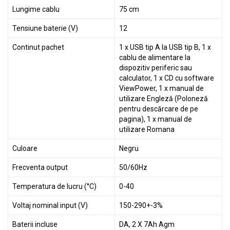
Lungime cablu
75 cm
Tensiune baterie (V)
12
Continut pachet
1 x USB tip A la USB tip B, 1 x
cablu de alimentare la
dispozitiv periferic sau
calculator, 1 x CD cu software
ViewPower, 1 x manual de
utilizare Engleză (Poloneză
pentru descărcare de pe
pagina), 1 x manual de
utilizare Romana
Culoare
Negru
Frecventa output
50/60Hz
Temperatura de lucru (°C)
0-40
Voltaj nominal input (V)
150-290+-3%
Baterii incluse
DA, 2 X 7Ah Agm