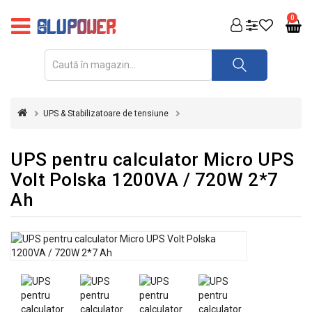
PRODUSE
0
FOTOVOLTAICE
ACUMULATORI
ȘI
UPS & Stabilizatoare de tensiune
REDRESOARE
AUTOMATIZARI
UPS pentru calculator Micro UPS
Volt Polska 1200VA / 720W 2*7
INVERTOARE
Ah
UPS
&
STABILIZATOARE
DE
TENSIUNE
CASA
SI