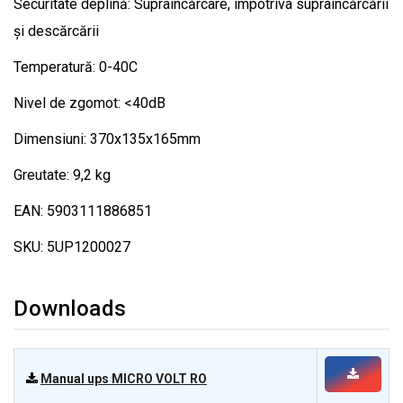
Securitate deplină: Supraîncărcare, împotriva supraîncărcării
și descărcării
Temperatură: 0-40C
Nivel de zgomot: <40dB
Dimensiuni: 370x135x165mm
Greutate: 9,2 kg
EAN: 5903111886851
SKU: 5UP1200027
Downloads
Manual ups MICRO VOLT RO