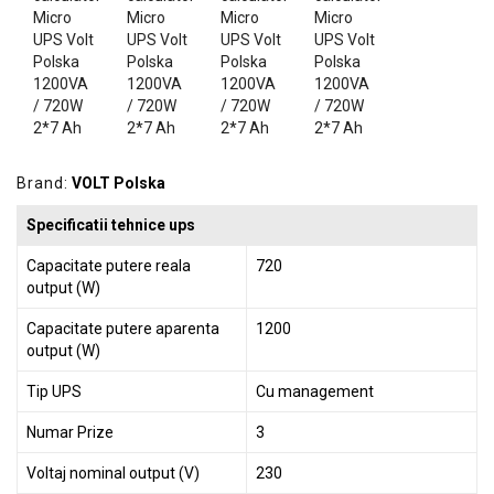
GRADINA
SCULE
SI
ECHIPAMENTE
ELECTRICE
ECHIPAMENTE
Brand:
VOLT Polska
DE
Specificatii tehnice ups
PROTECȚIE
Capacitate putere reala
720
KITURI
output (W)
FOTOVOLTAICE
Capacitate putere aparenta
1200
output (W)
Tip UPS
Cu management
Numar Prize
3
Voltaj nominal output (V)
230