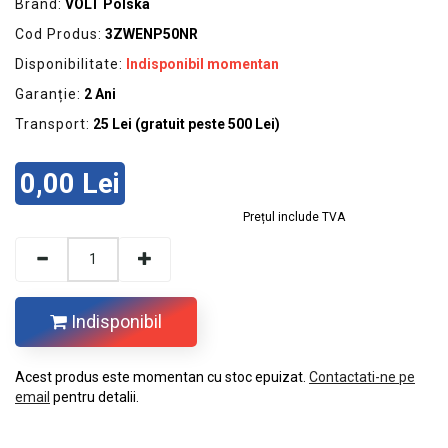
Brand:
VOLT Polska
GRADINA
Cod Produs:
3ZWENP50NR
SCULE
Disponibilitate:
Indisponibil momentan
SI
ECHIPAMENTE
Garanție:
2 Ani
Transport:
25 Lei (gratuit peste 500 Lei)
ELECTRICE
ECHIPAMENTE
0,00 Lei
DE
PROTECȚIE
Prețul include TVA
KITURI
FOTOVOLTAICE
Indisponibil
Acest produs este momentan cu stoc epuizat.
Contactati-ne pe
email
pentru detalii.