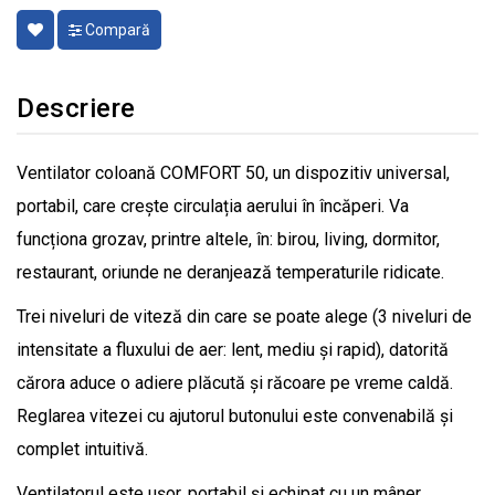
Compară
Descriere
Ventilator coloană COMFORT 50, un dispozitiv universal,
portabil, care crește circulația aerului în încăperi. Va
funcționa grozav, printre altele, în: birou, living, dormitor,
restaurant, oriunde ne deranjează temperaturile ridicate.
Trei niveluri de viteză din care se poate alege (3 niveluri de
intensitate a fluxului de aer: lent, mediu și rapid), datorită
cărora aduce o adiere plăcută și răcoare pe vreme caldă.
Reglarea vitezei cu ajutorul butonului este convenabilă și
complet intuitivă.
Ventilatorul este ușor, portabil și echipat cu un mâner