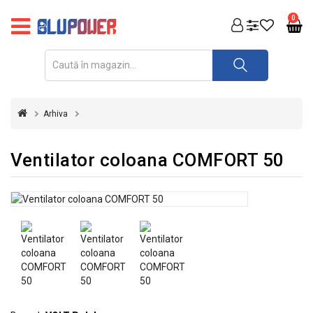
PRODUSE
0
FOTOVOLTAICE
ACUMULATORI
ȘI
Arhiva
REDRESOARE
AUTOMATIZARI
Ventilator coloana COMFORT 50
INVERTOARE
UPS
&
STABILIZATOARE
DE
TENSIUNE
CASA
SI