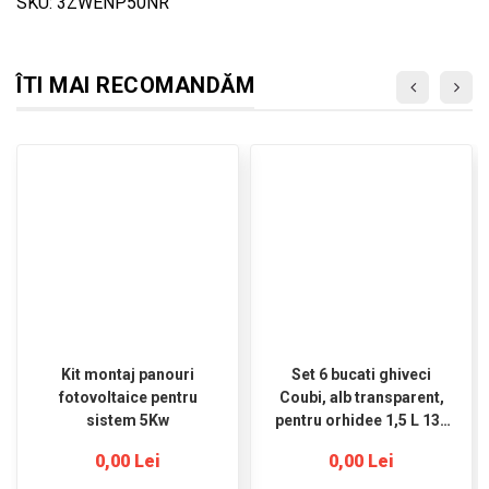
SKU: 3ZWENP50NR
ÎTI MAI RECOMANDĂM
Kit montaj panouri
Set 6 bucati ghiveci
fotovoltaice pentru
Coubi, alb transparent,
sistem 5Kw
pentru orhidee 1,5 L 132
mm x 160 mm
0,00 Lei
0,00 Lei
Prosperplast