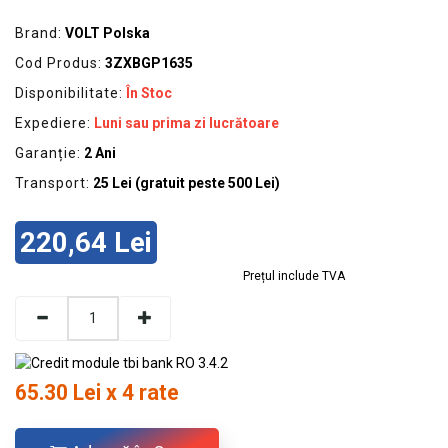
GRADINA
Brand:
VOLT Polska
SCULE
Cod Produs:
3ZXBGP1635
SI
ECHIPAMENTE
Disponibilitate:
În Stoc
Expediere:
Luni sau prima zi lucrătoare
ELECTRICE
Garanție:
2 Ani
ECHIPAMENTE
Transport:
25 Lei (gratuit peste 500 Lei)
DE
PROTECȚIE
220,64 Lei
KITURI
FOTOVOLTAICE
Prețul include TVA
65.30 Lei x 4 rate