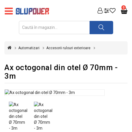
PRODUSE
0
FOTOVOLTAICE
ACUMULATORI
ȘI
Automatizari
Accesorii rulouri exterioare
REDRESOARE
AUTOMATIZARI
Ax octogonal din otel Ø 70mm -
3m
INVERTOARE
UPS
&
STABILIZATOARE
DE
TENSIUNE
CASA
SI