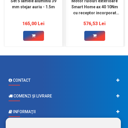
Set 5 lamele aluminiu 39
Motor rulouri exterioare
mm stejar auriu - 1.5m
Smart Home ax 40 10Nm
cu receptor incorporat
SMART35R10
165,00 Lei
576,53 Lei
CONTACT
COMENZI ŞI LIVRARE
INFORMAŢII
CONTUL MEU