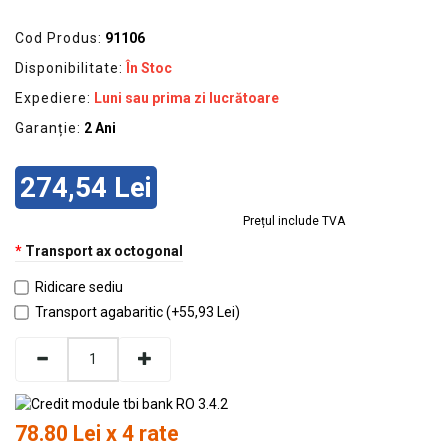
GRADINA
Cod Produs:
91106
SCULE
SI
Disponibilitate:
În Stoc
ECHIPAMENTE
Expediere:
Luni sau prima zi lucrătoare
ELECTRICE
Garanție:
2 Ani
ECHIPAMENTE
274,54 Lei
DE
PROTECȚIE
Prețul include TVA
KITURI
Transport ax octogonal
FOTOVOLTAICE
Ridicare sediu
Transport agabaritic (+55,93 Lei)
78.80 Lei x 4 rate