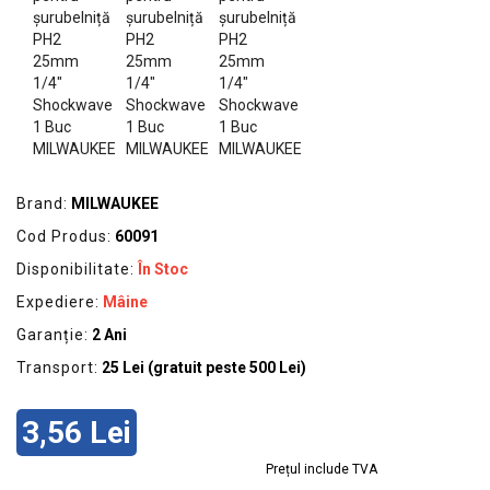
GRADINA
SCULE
SI
ECHIPAMENTE
ELECTRICE
ECHIPAMENTE
DE
Brand:
MILWAUKEE
PROTECȚIE
Cod Produs:
60091
KITURI
Disponibilitate:
În Stoc
FOTOVOLTAICE
Expediere:
Mâine
Garanție:
2 Ani
Transport:
25 Lei (gratuit peste 500 Lei)
3,56 Lei
Prețul include TVA