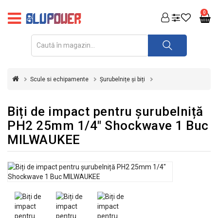
PRODUSE
0
FOTOVOLTAICE
ACUMULATORI
ȘI
Scule si echipamente
Șurubelnițe și biți
REDRESOARE
AUTOMATIZARI
Biți de impact pentru șurubelniță
PH2 25mm 1/4" Shockwave 1 Buc
INVERTOARE
MILWAUKEE
UPS
&
STABILIZATOARE
DE
TENSIUNE
CASA
SI