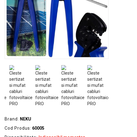
GRADINA
SCULE
SI
ECHIPAMENTE
ELECTRICE
ECHIPAMENTE
DE
PROTECȚIE
KITURI
FOTOVOLTAICE
Brand:
NEKU
Cod Produs:
60005