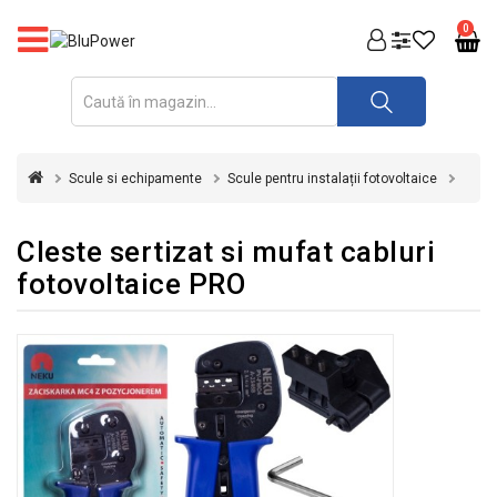
PRODUSE
0
FOTOVOLTAICE
ACUMULATORI
ȘI
Scule si echipamente
Scule pentru instalații fotovoltaice
REDRESOARE
AUTOMATIZARI
Cleste sertizat si mufat cabluri
fotovoltaice PRO
INVERTOARE
UPS
&
STABILIZATOARE
DE
TENSIUNE
CASA
SI