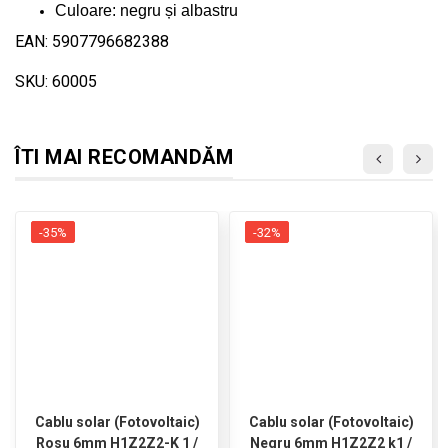
Culoare: negru și albastru
EAN: 5907796682388
SKU: 60005
ÎTI MAI RECOMANDĂM
-35%
-32%
Cablu solar (Fotovoltaic)
Cablu solar (Fotovoltaic)
Rosu 6mm H1Z2Z2-K 1 /
Negru 6mm H1Z2Z2 k1 /