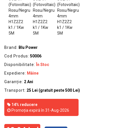
GRADINA
SCULE
SI
ECHIPAMENTE
ELECTRICE
ECHIPAMENTE
Brand:
Blu Power
DE
Cod Produs:
50006
PROTECȚIE
Disponibilitate:
În Stoc
KITURI
Expediere:
Mâine
FOTOVOLTAICE
Garanție:
2 Ani
Transport:
25 Lei (gratuit peste 500 Lei)
14% reducere
Promoția expiră în 31-Aug-2026