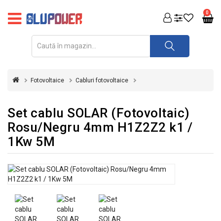
PRODUSE
0
FOTOVOLTAICE
ACUMULATORI
ȘI
Fotovoltaice
Cabluri fotovoltaice
REDRESOARE
AUTOMATIZARI
Set cablu SOLAR (Fotovoltaic)
Rosu/Negru 4mm H1Z2Z2 k1 /
INVERTOARE
1Kw 5M
UPS
&
STABILIZATOARE
DE
TENSIUNE
CASA
SI