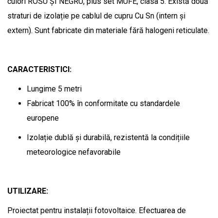
culori ROSU ȘI NEGRU, plus set MUFE, clasa 5. Există două
straturi de izolație pe cablul de cupru Cu Sn (intern și
extern). Sunt fabricate din materiale fără halogeni reticulate.
CARACTERISTICI:
Lungime 5 metri
Fabricat 100% în conformitate cu standardele
europene
Izolație dublă și durabilă, rezistentă la condițiile
meteorologice nefavorabile
UTILIZARE:
Proiectat pentru instalații fotovoltaice. Efectuarea de